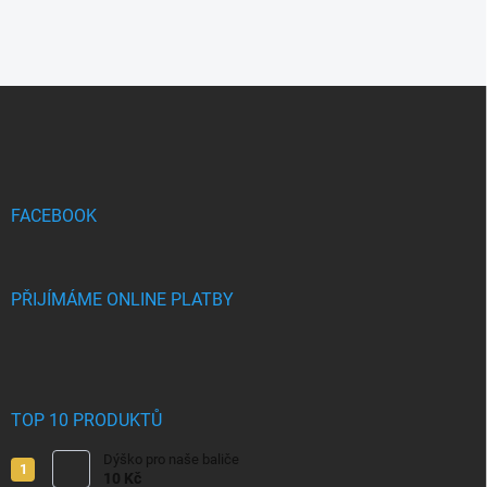
Z
á
p
a
t
í
FACEBOOK
PŘIJÍMÁME ONLINE PLATBY
TOP 10 PRODUKTŮ
Dýško pro naše baliče
10 Kč