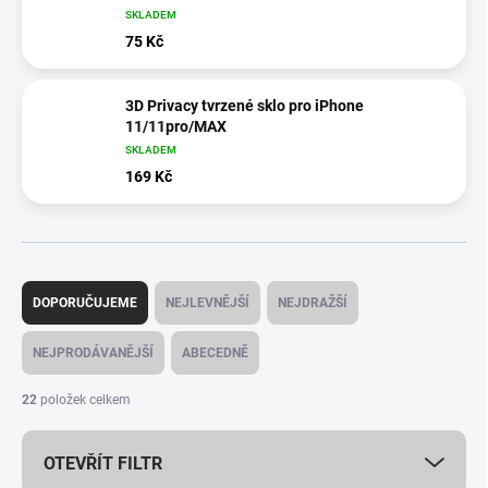
SKLADEM
75 Kč
3D Privacy tvrzené sklo pro iPhone
11/11pro/MAX
SKLADEM
169 Kč
Ř
a
DOPORUČUJEME
NEJLEVNĚJŠÍ
NEJDRAŽŠÍ
z
e
NEJPRODÁVANĚJŠÍ
ABECEDNĚ
n
í
22
položek celkem
p
r
OTEVŘÍT FILTR
o