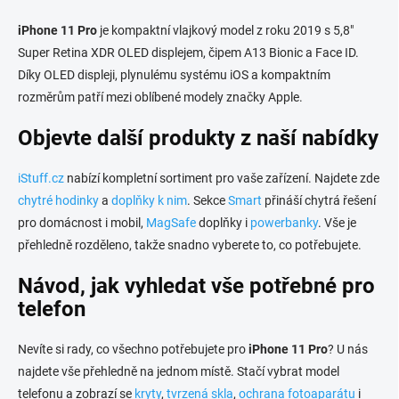
iPhone 11 Pro
je kompaktní vlajkový model z roku 2019 s 5,8"
Super Retina XDR OLED displejem, čipem A13 Bionic a Face ID.
Díky OLED displeji, plynulému systému iOS a kompaktním
rozměrům patří mezi oblíbené modely značky Apple.
Objevte další produkty z naší nabídky
iStuff.cz
nabízí kompletní sortiment pro vaše zařízení. Najdete zde
chytré hodinky
a
doplňky k nim
. Sekce
Smart
přináší chytrá řešení
pro domácnost i mobil,
MagSafe
doplňky i
powerbanky
. Vše je
přehledně rozděleno, takže snadno vyberete to, co potřebujete.
Návod, jak vyhledat vše potřebné pro
telefon
Nevíte si rady, co všechno potřebujete pro
iPhone 11 Pro
? U nás
najdete vše přehledně na jednom místě. Stačí vybrat model
telefonu a zobrazí se
kryty
,
tvrzená skla
,
ochrana fotoaparátu
i