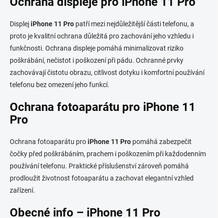
Ochrana displeje pro iPhone 11 Pro
k
c
o
í
p
v
Displej
iPhone 11 Pro
patří mezi nejdůležitější části telefonu, a
r
á
proto je kvalitní ochrana důležitá pro zachování jeho vzhledu i
v
n
k
funkčnosti. Ochrana displeje pomáhá minimalizovat riziko
í
y
poškrábání, nečistot i poškození při pádu. Ochranné prvky
v
zachovávají čistotu obrazu, citlivost dotyku i komfortní používání
ý
p
telefonu bez omezení jeho funkcí.
i
s
Ochrana fotoaparátu pro iPhone 11
u
Pro
Ochrana fotoaparátu pro
iPhone 11 Pro
pomáhá zabezpečit
čočky před poškrábáním, prachem i poškozením při každodenním
používání telefonu. Praktické příslušenství zároveň pomáhá
prodloužit životnost fotoaparátu a zachovat elegantní vzhled
zařízení.
Obecné info – iPhone 11 Pro