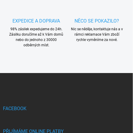
i
s
u
EXPEDICE A DOPRAVA
NĚCO SE POKAZILO?
98% zásilek expedujeme do 24h.
Nic se něděje, kontaktuje nás a v
Zásilku doručíme až k Vám domů
rámci reklamace Vám zboží
nebo do jednoho z 30000
rychle vyměníme za nové.
odběrných míst.
Z
á
p
a
t
í
FACEBOOK
PŘIJÍMÁME ONLINE PLATBY