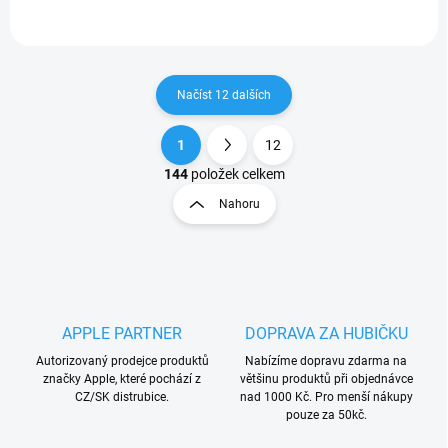
Načíst 12 dalších
1
12
O
S
v
t
144
položek celkem
l
r
Nahoru
á
á
d
n
a
k
c
o
í
p
v
r
á
APPLE PARTNER
DOPRAVA ZA HUBIČKU
v
n
k
Autorizovaný prodejce produktů
Nabízíme dopravu zdarma na
í
y
značky Apple, které pochází z
většinu produktů při objednávce
v
CZ/SK distrubice.
nad 1000 Kč. Pro menší nákupy
ý
pouze za 50kč.
p