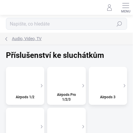
Přejít
na
obsah
Hledat
Audio, Video, TV
Příslušenství ke sluchátkům
Airpods Pro
Airpods 1/2
Airpods 3
1/2/3