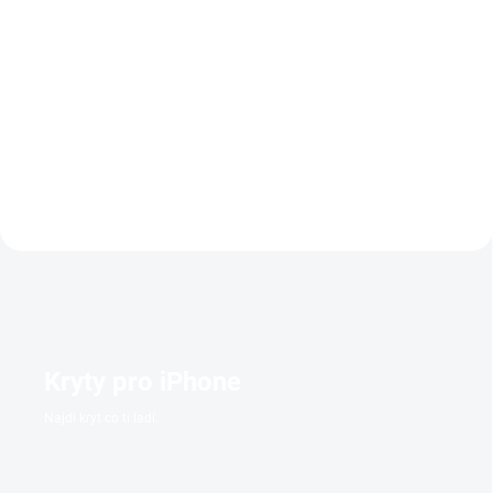
Detail
Přenosná herní konzole má
několik funkcí, se kterými se
Magnetická bezdrátová
rozhodně nebudete nudit. Můžete
powerbanka s
si zahrát přes 9500 vestavěných
kapacitou 10000mAh, Qi
her, koukat na filmy, poslouchat
standard.
hudbu a o mnoho další...
Kryty pro iPhone
Najdi kryt co ti ladí.