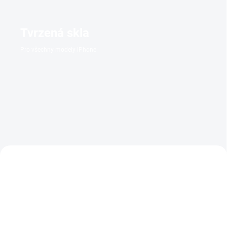
Tvrzená skla
Pro všechny modely iPhone
NOVINKA
NOVINKA
TIP
PREMIUM QUALITY