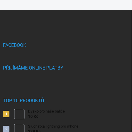
Z
á
p
a
t
í
FACEBOOK
PŘIJÍMÁME ONLINE PLATBY
TOP 10 PRODUKTŮ
Dýško pro naše baliče
10 Kč
Sluchátka lightning pro iPhone
239 Kč