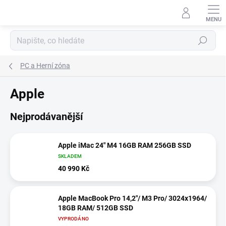
Přejít
na
obsah
Hledat
PC a Herní zóna
Apple
Nejprodávanější
Apple iMac 24" M4 16GB RAM 256GB SSD
SKLADEM
40 990 Kč
Apple MacBook Pro 14,2"/ M3 Pro/ 3024x1964/
18GB RAM/ 512GB SSD
VYPRODÁNO