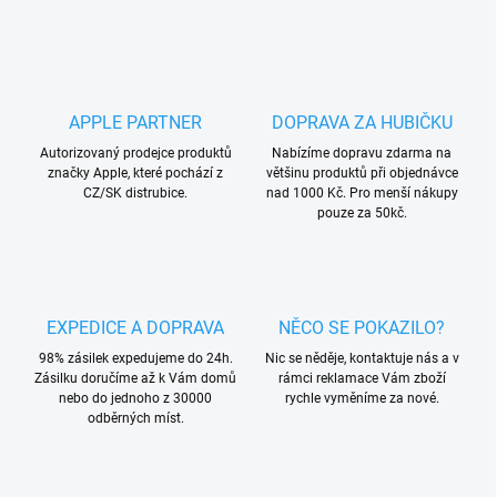
v
l
á
d
a
APPLE PARTNER
DOPRAVA ZA HUBIČKU
c
í
Autorizovaný prodejce produktů
Nabízíme dopravu zdarma na
p
značky Apple, které pochází z
většinu produktů při objednávce
r
CZ/SK distrubice.
nad 1000 Kč. Pro menší nákupy
v
pouze za 50kč.
k
y
v
ý
p
EXPEDICE A DOPRAVA
NĚCO SE POKAZILO?
i
s
98% zásilek expedujeme do 24h.
Nic se něděje, kontaktuje nás a v
u
Zásilku doručíme až k Vám domů
rámci reklamace Vám zboží
nebo do jednoho z 30000
rychle vyměníme za nové.
odběrných míst.