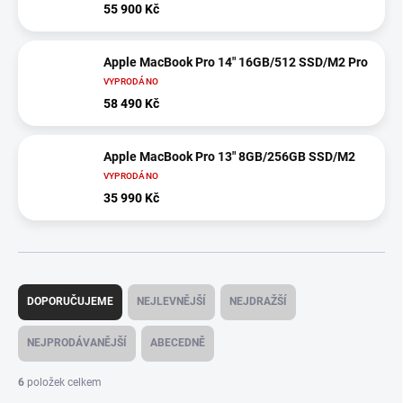
55 900 Kč
Apple MacBook Pro 14" 16GB/512 SSD/M2 Pro
VYPRODÁNO
58 490 Kč
Apple MacBook Pro 13" 8GB/256GB SSD/M2
VYPRODÁNO
35 990 Kč
Ř
a
DOPORUČUJEME
NEJLEVNĚJŠÍ
NEJDRAŽŠÍ
z
e
NEJPRODÁVANĚJŠÍ
ABECEDNĚ
n
í
6
položek celkem
p