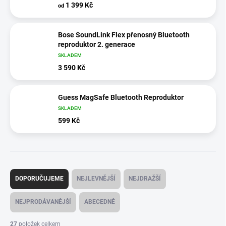
1 399 Kč
od
Bose SoundLink Flex přenosný Bluetooth
reproduktor 2. generace
SKLADEM
3 590 Kč
Guess MagSafe Bluetooth Reproduktor
SKLADEM
599 Kč
Ř
a
DOPORUČUJEME
NEJLEVNĚJŠÍ
NEJDRAŽŠÍ
z
e
NEJPRODÁVANĚJŠÍ
ABECEDNĚ
n
í
27
položek celkem