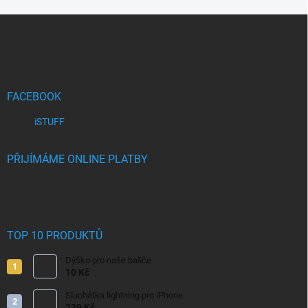
Z
á
p
a
t
í
FACEBOOK
iSTUFF
PŘIJÍMÁME ONLINE PLATBY
TOP 10 PRODUKTŮ
Dýško pro naše baliče
10 Kč
Sluchátka lightning pro iPhone
239 Kč