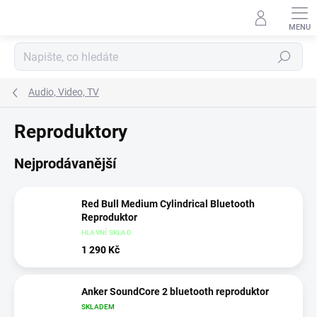
Přejít
na
obsah
Hledat
Audio, Video, TV
Reproduktory
Nejprodávanější
Red Bull Medium Cylindrical Bluetooth
Reproduktor
HLAVNÍ SKLAD
1 290 Kč
Anker SoundCore 2 bluetooth reproduktor
SKLADEM