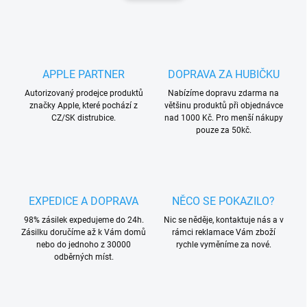
d
n
a
k
c
o
í
p
v
r
á
APPLE PARTNER
DOPRAVA ZA HUBIČKU
v
n
k
Autorizovaný prodejce produktů
Nabízíme dopravu zdarma na
í
y
značky Apple, které pochází z
většinu produktů při objednávce
v
CZ/SK distrubice.
nad 1000 Kč. Pro menší nákupy
ý
pouze za 50kč.
p
i
s
u
EXPEDICE A DOPRAVA
NĚCO SE POKAZILO?
98% zásilek expedujeme do 24h.
Nic se něděje, kontaktuje nás a v
Zásilku doručíme až k Vám domů
rámci reklamace Vám zboží
nebo do jednoho z 30000
rychle vyměníme za nové.
odběrných míst.