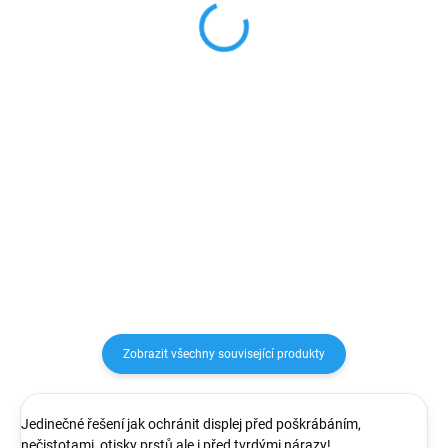
XR
99 Kč
329 Kč
81,82 Kč bez DPH
271,90 Kč bez DPH
Detail
Detail
Pouzdro je odolné s elegantním
povrchem pastelových barev.
Anti Shock pouzdro na telefon je
Vyrobeno z vysoce kvalitních
vyrobeno z pružného, ​​
materiálů (TPU), které dokonale
průhledného silikonu o tloušťce
chrání telefon před pádem,
0,3 mm. Zesílené rohy absorbují
poškrábáním nebo nečistotami....
sílu nárazu během pádu a tím
zaručeně ochrání Váš...
Zobrazit všechny související produkty
Jedinečné řešení jak ochránit displej před poškrábáním,
nečistotami, otisky prstů ale i před tvrdými nárazy!