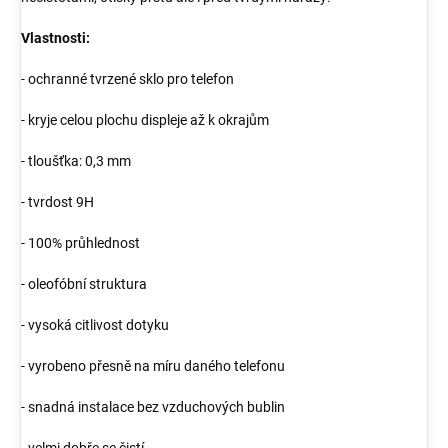
Vlastnosti:
- ochranné tvrzené sklo pro telefon
- kryje celou plochu displeje až k okrajům
- tloušťka: 0,3 mm
- tvrdost 9H
- 100% průhlednost
- oleofóbní struktura
- vysoká citlivost dotyku
- vyrobeno přesně na míru daného telefonu
- snadná instalace bez vzduchových bublin
- velmi dobře se čistí