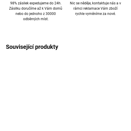
98% zásilek expedujeme do 24h.
Nic se něděje, kontaktuje nás a v
Zásilku doručíme až k Vám domů
rámci reklamace Vám zboží
nebo do jednoho z 30000
rychle vyměníme za nové.
odběrných míst.
Související produkty
AKCE
TIP
TIP
VÍCE BAREV
VÍCE BAREV
SKLADEM
SKLADEM
Silikonový tenký barevný
Neonový Anti shock
obal iPhone XR
Silikonový obal iPhone