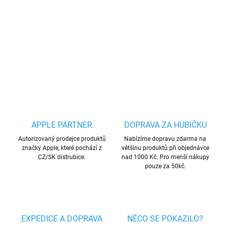
Prémiové 9D tvrzené sklo na
iPhone
s tvrdostí 9H a tloušťkou 0,33
cm. Sklo oleofóbní úpravou (tzn. odpuzuje látky olejovitého
charakteru a mastnotu).
DETAILNÍ INFORMACE
ZEPTAT SE
HLÍDAT
Uložit
APPLE PARTNER
DOPRAVA ZA HUBIČKU
Autorizovaný prodejce produktů
Nabízíme dopravu zdarma na
značky Apple, které pochází z
většinu produktů při objednávce
CZ/SK distrubice.
nad 1000 Kč. Pro menší nákupy
pouze za 50kč.
EXPEDICE A DOPRAVA
NĚCO SE POKAZILO?