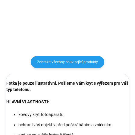
chrání telefon před pádem,
materiálů (TPU), které dokonale
poškrábáním nebo nečistotami.
chrání telefon před pádem,
Speciální struktura uvnitř
poškrábáním nebo nečistotami.
pouzdra pomáhá rozptylovat...
Speciální struktura uvnitř
pouzdra pomáhá rozptylovat...
Zobrazit všechny související produkty
Fotka je pouze ilustrativní. Pošleme Vám kryt s výřezem pro Váš
typ telefonu.
HLAVNÍ VLASTNOSTI:
kovový kryt fotoaparátu
ochrání váš objektiv před poškrábáním a zničením
kryt se na světle krásně třpytí