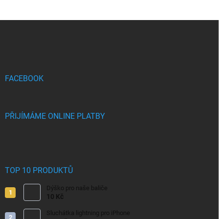
Z
á
p
a
t
í
FACEBOOK
PŘIJÍMÁME ONLINE PLATBY
TOP 10 PRODUKTŮ
Dýško pro naše baliče
10 Kč
Sluchátka lightning pro iPhone