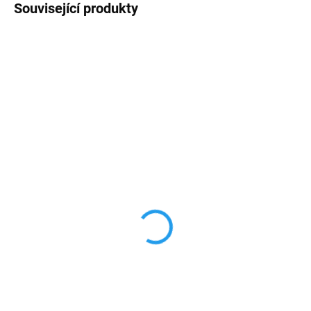
Související produkty
TIP
TIP
SKLADEM
SKLADEM
Silikonový obal pro
Silikonový obal pro
iPhone 11 PRO
iPhone 11 PRO FC
Manchester United
Barcelona
349 Kč
299 Kč
288,43 Kč bez DPH
247,11 Kč bez DPH
Do košíku
Do košíku
Vyrobeno z vysoce kvalitních
materiálů (TPU), které dokonale
Vyrobeno z vysoce kvalitních