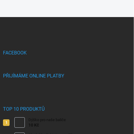
Z
á
p
a
t
í
FACEBOOK
PŘIJÍMÁME ONLINE PLATBY
TOP 10 PRODUKTŮ
Dýško pro naše baliče
10 Kč