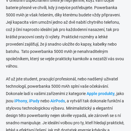
V dnešním uspěchaném světě je nepříjemné, když vám dojde
á
baterie přesně ve chvíli, kdy ji nejvíce potřebujete. Powerbanka
d
5000 mAh je však řešením, díky kterému budete vždy připraveni.
a
c
Její kapacita vám umožní jedno až dvě nabití chytrého telefonu,
í
což ji činí naprosto ideální jak pro každodenní nasazení, tak pro
p
krátké pracovní cesty či výlety. Praktické rozměry a lehké
r
v
provedení zajišťují, že ji snadno uložíte do kapsy, kabelky nebo
k
batohu. Tato powerbanka 5000 mAh je nenahraditelným
y
společníkem, který se vejde prakticky kamkoliv a nezatíží vás svou
v
ý
váhou.
p
i
Ať už jste student, pracující profesionál, nebo nadšený uživatel
s
technologií, powerbanka 5000 mAh splní vaše očekávání.
u
Dokonale ladí s vašimi zařízeními z kategorie
Apple produkty
, jako
jsou
iPhony
,
iPady
nebo
AirPods
, a vytváří tak dokonale funkční a
stylovou technologickou výbavu. Minimalistický a elegantní
design této powerbanky nejen skvěle vypadá, ale zároveň se s ní
snadno manipuluje. Je ideální volbou pro ty, kteří hledají praktické,
lehké a efektivní řešení, jak mít dostatek energie kdykoliv a