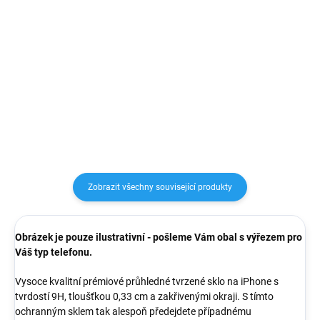
Tenký a lehký kryt, který přesně
kopíruje tvar telefonu a
Karl Lagerfeld Saffiano kryt pro
zachovává tak snadný přístup k
telefon, vyrobený z pružného a
tlačítkům a konektorům.
zároveň pevného PU materiálu a
jedinečným NFT logem Karl
Lagerfeld.
Zobrazit všechny související produkty
Obrázek je pouze ilustrativní - pošleme Vám obal s výřezem pro
Váš typ telefonu.
Vysoce kvalitní prémiové průhledné tvrzené sklo na iPhone s
tvrdostí 9H, tloušťkou 0,33 cm a zakřivenými okraji. S tímto
ochranným sklem tak alespoň předejdete případnému