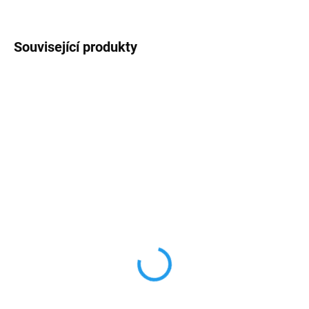
Související produkty
NOVINKA
PREMIUM QUALITY
PREMIUM QUALITY
VYPRODÁNO
SKLADEM
Guess 4G Glitter třpytivý
Karl Lagerfeld Saffiano
kryt pro iPhone 11 zlatý
kryt pro iPhone 11 černý
399 Kč
549 Kč
329,75 Kč bez DPH
453,72 Kč bez DPH
Do košíku
Do košíku