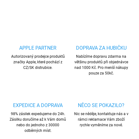
ZEPTAT SE
HLÍDAT
Uložit
APPLE PARTNER
DOPRAVA ZA HUBIČKU
Autorizovaný prodejce produktů
Nabízíme dopravu zdarma na
značky Apple, které pochází z
většinu produktů při objednávce
CZ/SK distrubice.
nad 1000 Kč. Pro menší nákupy
pouze za 50kč.
EXPEDICE A DOPRAVA
NĚCO SE POKAZILO?
98% zásilek expedujeme do 24h.
Nic se něděje, kontaktuje nás a v
Zásilku doručíme až k Vám domů
rámci reklamace Vám zboží
nebo do jednoho z 30000
rychle vyměníme za nové.
odběrných míst.