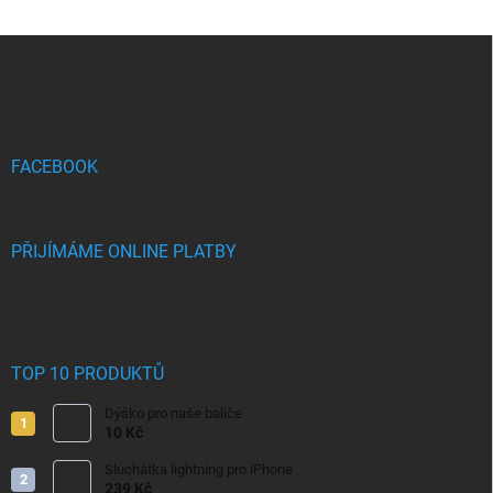
Z
á
p
a
t
í
FACEBOOK
PŘIJÍMÁME ONLINE PLATBY
TOP 10 PRODUKTŮ
Dýško pro naše baliče
10 Kč
Sluchátka lightning pro iPhone
239 Kč