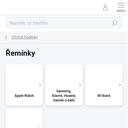
Přejít
na
obsah
Hledat
Chytré hodinky
Řemínky
Samsung,
Apple Watch
Xiaomi, Huawei,
Mi Band
Garmin a další