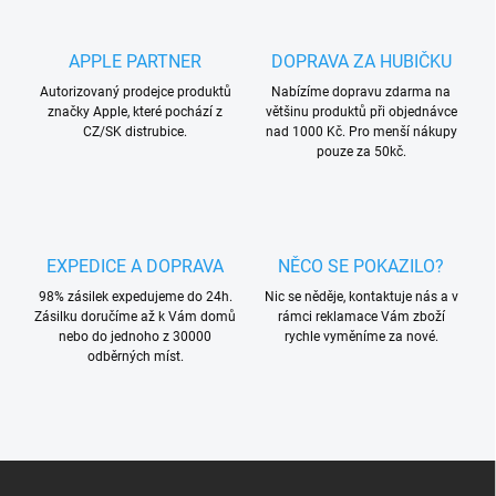
o
í
p
v
r
á
APPLE PARTNER
DOPRAVA ZA HUBIČKU
v
n
k
Autorizovaný prodejce produktů
Nabízíme dopravu zdarma na
í
y
značky Apple, které pochází z
většinu produktů při objednávce
v
CZ/SK distrubice.
nad 1000 Kč. Pro menší nákupy
ý
pouze za 50kč.
p
i
s
u
EXPEDICE A DOPRAVA
NĚCO SE POKAZILO?
98% zásilek expedujeme do 24h.
Nic se něděje, kontaktuje nás a v
Zásilku doručíme až k Vám domů
rámci reklamace Vám zboží
nebo do jednoho z 30000
rychle vyměníme za nové.
odběrných míst.
Z