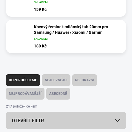
SKLADEM
159 Kč
Kovový řemínek milánský tah 20mm pro
Samsung / Huawei / Xiaomi / Garmin
SKLADEM
189 Kč
Ř
a
DOPORUČUJEME
NEJLEVNĚJŠÍ
NEJDRAŽŠÍ
z
e
NEJPRODÁVANĚJŠÍ
ABECEDNĚ
n
í
217
položek celkem
p
r
OTEVŘÍT FILTR
o
d