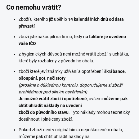
Co nemohu vrátit?
Zboží u kterého již uběhlo
14 kalendářních dnů od data
převzetí
zboží jste nakoupili na firmu, tedy
na faktuře je uvedeno
vaše IČO
z hygienických důvodů není možné vrátit zboží sluchátka,
které byly rozbaleny z původního obalu.
zboží které jeví známky užívání a opotřebení:
škrábance,
ošoupání, pot, nečistoty
(prosíme o důkladnou kontrolu, doporučujeme si zboží
prohlédnout pod silným osvětlením)
Je možné vrátit zboží i opotřebené
, ovšem
můžeme pak
chtít uhradit náklady na uvedení
zboží do původního stavu
. Tyto náklady mohou teoreticky
dosáhnout i plné ceny zboží.
Pokud zboží není v originálním a nepoškozeném obalu,
můžeme pak chtít uhradit náklady na