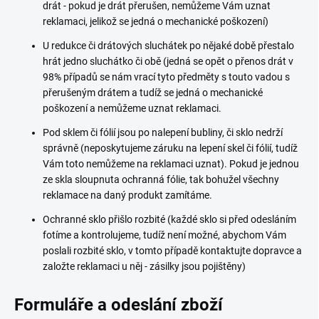
drát - pokud je drát přerušen, nemůžeme Vám uznat
reklamaci, jelikož se jedná o mechanické poškození)
U redukce či drátových sluchátek po nějaké době přestalo
hrát jedno sluchátko či obě (jedná se opět o přenos drát v
98% případů se nám vrací tyto předměty s touto vadou s
přerušeným drátem a tudíž se jedná o mechanické
poškození a nemůžeme uznat reklamaci.
Pod sklem či fólií jsou po nalepení bubliny, či sklo nedrží
správně (neposkytujeme záruku na lepení skel či fólií, tudíž
Vám toto nemůžeme na reklamaci uznat). Pokud je jednou
ze skla sloupnuta ochranná fólie, tak bohužel všechny
reklamace na daný produkt zamítáme.
Ochranné sklo přišlo rozbité (každé sklo si před odesláním
fotíme a kontrolujeme, tudíž není možné, abychom Vám
poslali rozbité sklo, v tomto případě kontaktujte dopravce a
založte reklamaci u něj - zásilky jsou pojištěny)
Formuláře a odeslání zboží