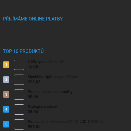
PŘIJÍMÁME ONLINE PLATBY
TOP 10 PRODUKTŮ
Dýško pro naše baliče
10 Kč
Sluchátka lightning pro iPhone
239 Kč
Přednostní zabalení zásilky
35 Kč
Ekologické balení
25 Kč
Přenosná herní konzole X7 4,3" LCD 10000 her
999 Kč