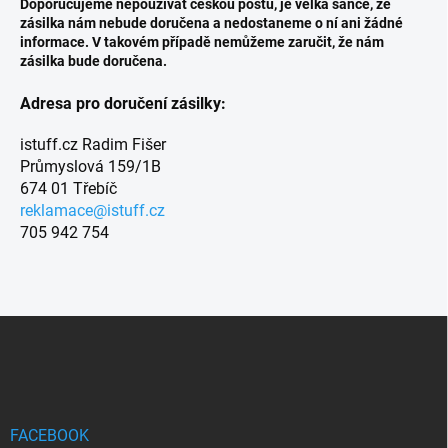
Doporučujeme nepoužívat českou poštu, je velká šance, že
zásilka nám nebude doručena a nedostaneme o ní ani žádné
informace. V takovém případě nemůžeme zaručit, že nám
zásilka bude doručena.
Adresa pro doručení zásilky:
istuff.cz Radim Fišer
Průmyslová 159/1B
674 01 Třebíč
reklamace@istuff.cz
705 942 754
Z
á
p
a
t
í
FACEBOOK