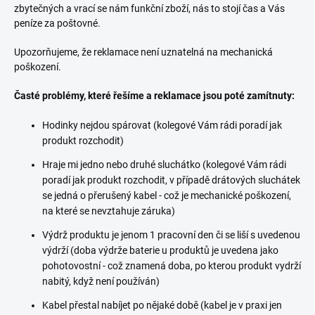
zbytečných a vrací se nám funkční zboží, nás to stojí čas a Vás
peníze za poštovné.
Upozorňujeme, že reklamace není uznatelná na mechanická
poškození.
Časté problémy, které řešíme a reklamace jsou poté zamítnuty:
Hodinky nejdou spárovat (kolegové Vám rádi poradí jak
produkt rozchodit)
Hraje mi jedno nebo druhé sluchátko (kolegové Vám rádi
poradí jak produkt rozchodit, v případě drátových sluchátek
se jedná o přerušený kabel - což je mechanické poškození,
na které se nevztahuje záruka)
Výdrž produktu je jenom 1 pracovní den či se liší s uvedenou
výdrží (doba výdrže baterie u produktů je uvedena jako
pohotovostní - což znamená doba, po kterou produkt vydrží
nabitý, když není používán)
Kabel přestal nabíjet po nějaké době (kabel je v praxi jen