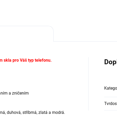
displej čitelný pouze za
předpokladu, že se díváte pří
m skla pro Váš typ telefonu.
Dop
Katego
áním a zničením
Tvrdos
á, duhová, stříbrná, zlatá a modrá.