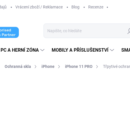
dajů
Vrácení zboží / Reklamace
Blog
Recenze
Hl
PC A HERNÍ ZÓNA
MOBILY A PŘÍSLUŠENSTVÍ
SM
Ochranná skla
iPhone
iPhone 11 PRO
Třpytivé ochra
ní
269 Kč
222,31 Kč bez DPH
Měrná
ZVOLTE VARIANTU