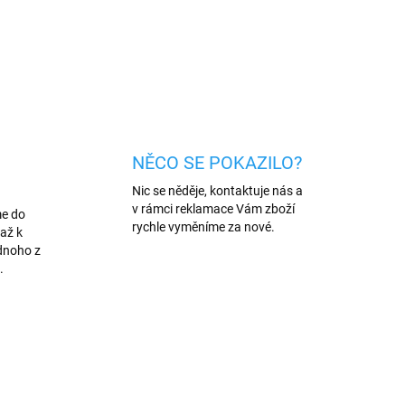
ZEPTAT SE
HLÍDAT
NĚCO SE POKAZILO?
Nic se něděje, kontaktuje nás a
v rámci reklamace Vám zboží
me do
rychle vyměníme za nové.
až k
dnoho z
.
AKCE
/IPH
294/IPH