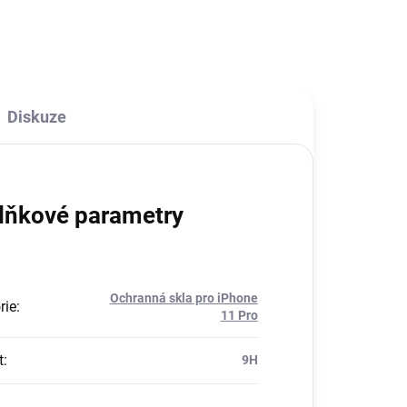
přístup ke vše ovládacím prvkům.
mo.
Diskuze
lňkové parametry
Ochranná skla pro iPhone
rie
:
11 Pro
t
:
9H