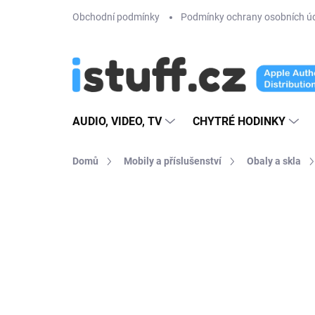
Přejít
Obchodní podmínky
Podmínky ochrany osobních ú
na
obsah
AUDIO, VIDEO, TV
CHYTRÉ HODINKY
Domů
Mobily a příslušenství
Obaly a skla
1 hodnocení
Podrobnosti hodnoce
TIP
VÍCE BAREV
4 + 1