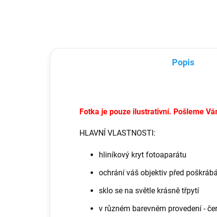
chrání místo okolo čoček a hrany
Vašeho telefonu. Na zadní straně
obalu se nově...
Popis
Fotka je pouze ilustrativní. Pošleme Vá
HLAVNÍ VLASTNOSTI:
hliníkový kryt fotoaparátu
ochrání váš objektiv před poškráb
sklo se na světle krásně třpytí
v různém barevném provedení - čern