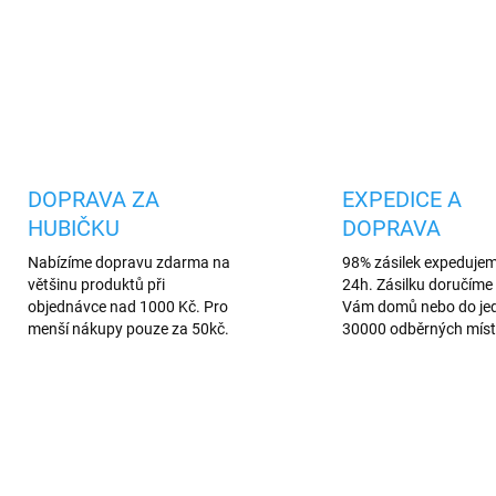
DETAILNÍ INFORMACE
Uložit
DOPRAVA ZA
EXPEDICE A
HUBIČKU
DOPRAVA
Nabízíme dopravu zdarma na
98% zásilek expeduje
většinu produktů při
24h. Zásilku doručíme 
objednávce nad 1000 Kč. Pro
Vám domů nebo do je
menší nákupy pouze za 50kč.
30000 odběrných míst
4 + 1
1125/R
3096