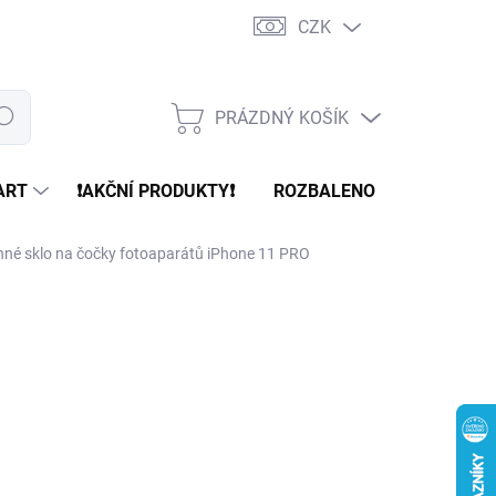
CZK
PRÁZDNÝ KOŠÍK
edat
NÁKUPNÍ
KOŠÍK
ART
❗️AKČNÍ PRODUKTY❗️
ROZBALENO
REFURBR
nné sklo na čočky fotoaparátů iPhone 11 PRO