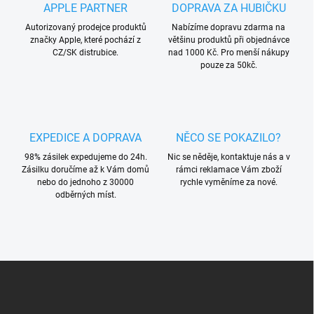
APPLE PARTNER
DOPRAVA ZA HUBIČKU
Autorizovaný prodejce produktů
Nabízíme dopravu zdarma na
značky Apple, které pochází z
většinu produktů při objednávce
CZ/SK distrubice.
nad 1000 Kč. Pro menší nákupy
pouze za 50kč.
EXPEDICE A DOPRAVA
NĚCO SE POKAZILO?
98% zásilek expedujeme do 24h.
Nic se něděje, kontaktuje nás a v
Zásilku doručíme až k Vám domů
rámci reklamace Vám zboží
nebo do jednoho z 30000
rychle vyměníme za nové.
odběrných míst.
Z
á
p