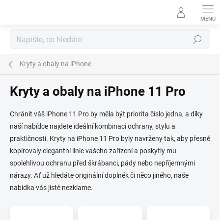
Přejít
na
obsah
Hledat
Kryty a obaly na iPhone
Kryty a obaly na iPhone 11 Pro
Chránit váš iPhone 11 Pro by měla být priorita číslo jedna, a díky
naší nabídce najdete ideální kombinaci ochrany, stylu a
praktičnosti. Kryty na iPhone 11 Pro byly navrženy tak, aby přesně
kopírovaly elegantní linie vašeho zařízení a poskytly mu
spolehlivou ochranu před škrábanci, pády nebo nepříjemnými
nárazy. Ať už hledáte originální doplněk či něco jiného, naše
nabídka vás jistě nezklame.