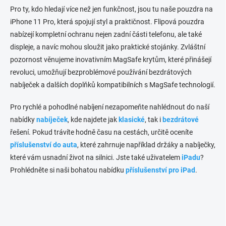
s
Pro ty, kdo hledají více než jen funkčnost, jsou tu naše pouzdra na
u
iPhone 11 Pro, která spojují styl a praktičnost. Flipová pouzdra
nabízejí kompletní ochranu nejen zadní části telefonu, ale také
displeje, a navíc mohou sloužit jako praktické stojánky. Zvláštní
pozornost věnujeme inovativním MagSafe krytům, které přinášejí
revoluci, umožňují bezproblémové používání bezdrátových
nabíječek a dalších doplňků kompatibilních s MagSafe technologií.
Pro rychlé a pohodlné nabíjení nezapomeňte nahlédnout do naší
nabídky
nabíječek
, kde najdete jak
klasické
, tak i
bezdrátové
řešení. Pokud trávíte hodně času na cestách, určitě oceníte
příslušenství do auta
, které zahrnuje například držáky a nabíječky,
které vám usnadní život na silnici. Jste také uživatelem
iPadu
?
Prohlédněte si naši bohatou nabídku
příslušenství pro iPad
.