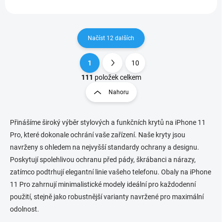
Načíst 12 dalších
1
10
O
S
v
t
111
položek celkem
l
r
Nahoru
á
á
d
n
a
k
c
Přinášíme široký výběr stylových a funkčních krytů na iPhone 11
o
í
Pro, které dokonale ochrání vaše zařízení. Naše kryty jsou
p
v
navrženy s ohledem na nejvyšší standardy ochrany a designu.
r
á
Poskytují spolehlivou ochranu před pády, škrábanci a nárazy,
v
n
k
zatímco podtrhují elegantní linie vašeho telefonu. Obaly na iPhone
í
y
11 Pro zahrnují minimalistické modely ideální pro každodenní
v
použití, stejně jako robustnější varianty navržené pro maximální
ý
p
odolnost.
i