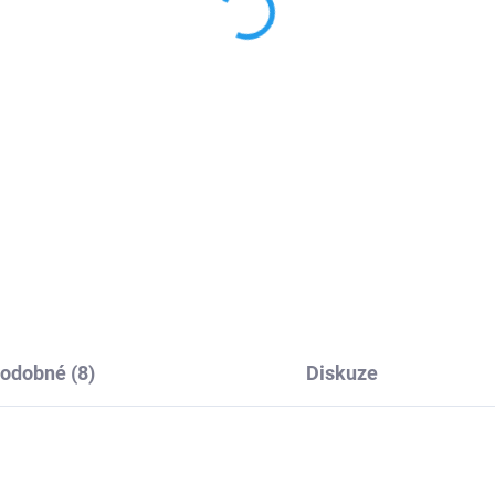
stojánkem
9 Kč
449 Kč
,71 Kč bez DPH
371,07 Kč bez DPH
Do košíku
Detai
outo bezdrátovou nabíječkou
10W výkonná bezdrátová
abíjení telefonu, hodinek a
rychlonabíječka se stojánkem
drátových sluchátek mnohem
odušší než kdy dřív. Ke svému
le iPhonu, Apple Watch nebo
e AirPods už...
odobné (8)
Diskuze