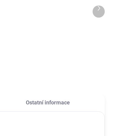
iPhone/iPad
189 Kč
Další
od
produkt
od 156,20 Kč bez DPH
l
Detail
Vysoce odolný kabel typu C s
.
konektorem Lightning a
umožňující úplnou synchronizaci
dat a nabíjení baterie zařízení
Apple.
Ostatní informace