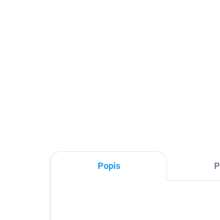
179 Kč
88
147,93 Kč bez DPH
734
Detail
Kvalitní a přitom cenově
S t
dostupná a univerzální. Použít ji
je n
tak můžete s jakýmkoliv mobilním
bez
zařízením s podporou
jedn
bezdrátového QI nabíjení.
App
Appl
Popis
P