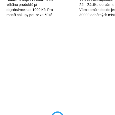
většinu produktů při
24h. Zásilku doručíme 
objednávce nad 1000 Kč. Pro
Vám domů nebo do je
menší nákupy pouze za 50kč.
30000 odběrných míst
VÍCE BAREV
898
12
SKLADEM
SKL
jitá bezdrátová
Bezdrátová Qi
bíječka MagSafe 15W
rychlonabíječka 10W s