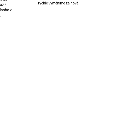
rychle vyměníme za nové.
až k
dnoho z
.
39/B
984/1M
ADEM
SKLADEM
Opletený kabel USB-C -
e
LIGHTNING 30W