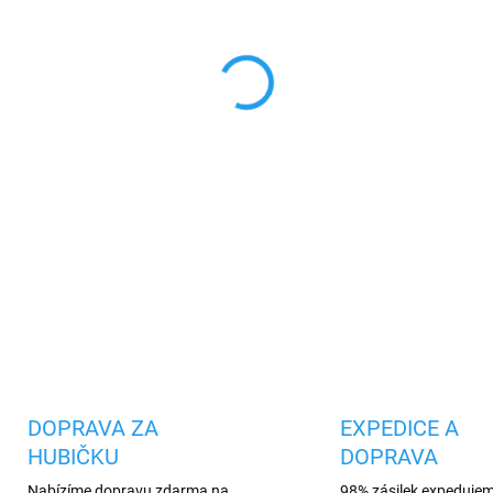
cena:
MŮŽEME DORUČIT DO:
11.8.2
−
+
Kvalitní síťová nabíječka nav
USB-C konektorem s technolog
nadproudu a přepětí
DETAILNÍ INFORMACE
Uložit
DOPRAVA ZA
EXPEDICE A
HUBIČKU
DOPRAVA
Nabízíme dopravu zdarma na
98% zásilek expeduje