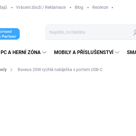
dajů
Vrácení zboží / Reklamace
Blog
Recenze
Hl
PC A HERNÍ ZÓNA
MOBILY A PŘÍSLUŠENSTVÍ
SM
bely
Baseus 20W rychlá nabíječka s portem USB-C
ní
ZNAČKA:
BASEUS
549 Kč
489 Kč
489 Kč bez DPH
Měrná
SKLADEM