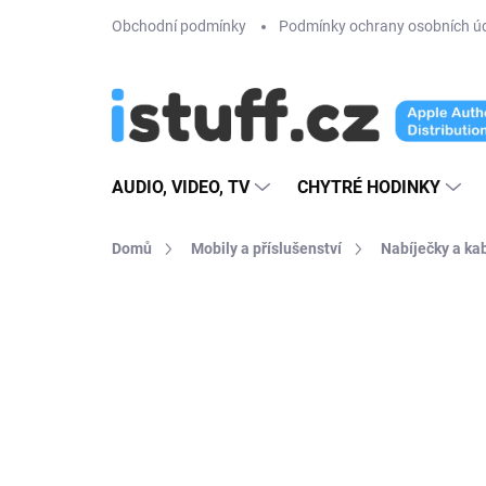
Přejít
Obchodní podmínky
Podmínky ochrany osobních ú
na
obsah
AUDIO, VIDEO, TV
CHYTRÉ HODINKY
Domů
Mobily a příslušenství
Nabíječky a ka
3 hodnocení
Podrobnosti hodnoce
PREMIUM QUALITY