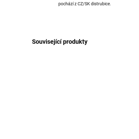
pochází z CZ/SK distrubice.
Související produkty
AKCE
AKCE
972/B
VÍCE BAREV
SKLADEM
QI Bezdrátová nabíječka
Dvo
na