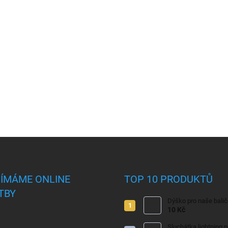
JÍMÁME ONLINE
TOP 10 PRODUKTŮ
TBY
Dýško pro naše bali
10 Kč
Sluchátka lightning 