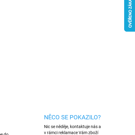
026
MOŽNOSTI DORUČENÍ
Přidat do košíku
ržena pro rychlé a efektivní nabíjení. Je vybavena
ií Power Delivery. Výkon 20 W, ochrana proti
ZEPTAT SE
HLÍDAT
NĚCO SE POKAZILO?
Nic se něděje, kontaktuje nás a
v rámci reklamace Vám zboží
me do