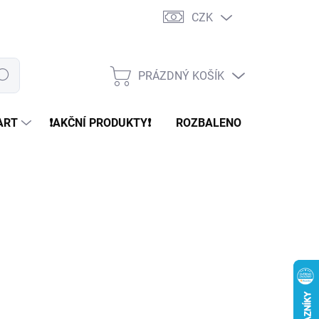
CZK
PRÁZDNÝ KOŠÍK
edat
NÁKUPNÍ
KOŠÍK
ART
❗️AKČNÍ PRODUKTY❗️
ROZBALENO
REFURBR