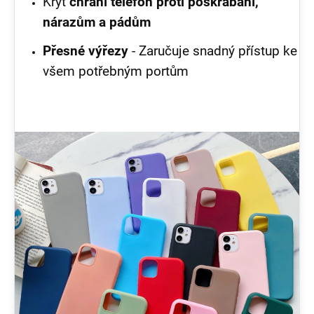
Kryt
chrání telefon proti poškrábání,
nárazům a pádům
Přesné výřezy
- Zaručuje snadný přístup ke
všem potřebným portům