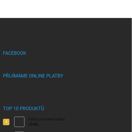
Z
á
p
a
t
í
FACEBOOK
PŘIJÍMÁME ONLINE PLATBY
TOP 10 PRODUKTŮ
Dýško pro naše baliče
10 Kč