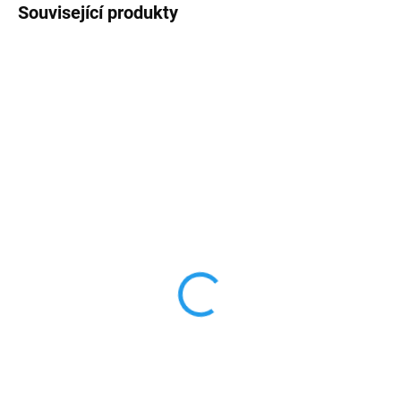
Související produkty
TIP
AKCE
VÍCE BAREV
SKLADEM
SKLADEM
Silikonový obal pro
Armor ring obrněné
iPhone 12 mini FC
ochranné pouzdro pro
Barcelona
iPhone 12 mini
299 Kč
189 Kč
247,11 Kč bez DPH
156,20 Kč bez DPH
Do košíku
Detail
Vyrobeno z vysoce kvalitních
Dokonalá ochrana telefonu. Obal