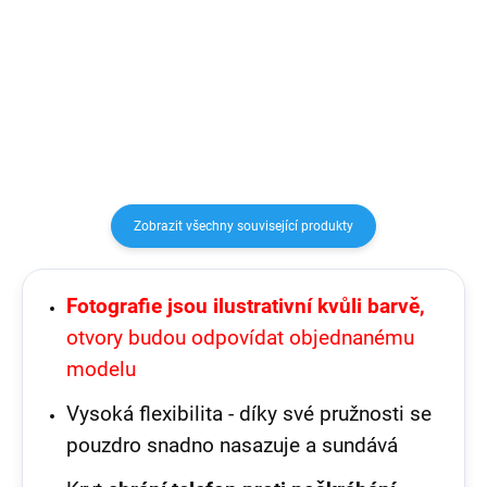
materiálů (TPU), které dokonale
v extrémních podmínkách, chrání
chrání telefon před pádem,
záda, boky a lcd displej.
poškrábáním nebo nečistotami.
Speciální struktura uvnitř
pouzdra pomáhá rozptylovat...
Zobrazit všechny související produkty
Fotografie jsou ilustrativní kvůli barvě,
otvory budou odpovídat objednanému
modelu
Vysoká flexibilita - díky své pružnosti se
pouzdro snadno nasazuje a sundává