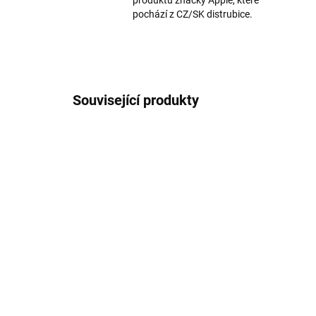
produktů značky Apple, které
pochází z CZ/SK distrubice.
Související produkty
AKCE
198
SKLADEM
18W Napájecí adaptér
Na