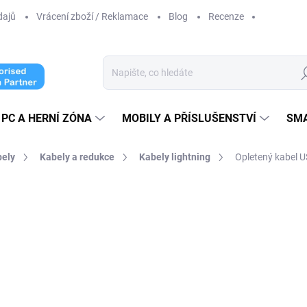
dajů
Vrácení zboží / Reklamace
Blog
Recenze
Hl
PC A HERNÍ ZÓNA
MOBILY A PŘÍSLUŠENSTVÍ
SM
bely
Kabely a redukce
Kabely lightning
Opletený kabel 
ní
od 189 Kč
od
1
od
156,20 Kč
bez DPH
Měrná
ZVOLTE VARIANTU
cena: