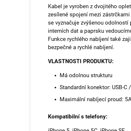
Kabel je vyroben z dvojitého oplet
zesílené spojení mezi zástrčkami 
se vyznačuje zvýšenou odolností p
interních dat a paprsku vedoucímu
Funkce rychlého nabíjení také zaj
bezpečné a rychlé nabíjení.
VLASTNOSTI PRODUKTU:
Má odolnou strukturu
Standardní konektor: USB-C /
Maximální nabíjecí proud: 5
Kompatibilní s telefony:
iPhone 5, iPhone 5C, iPhone SE