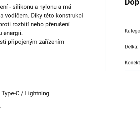
Dop
ení - silikonu a nylonu a má
a vodičem. Díky této konstrukci
roti rozbití nebo přerušení
Katego
 energii.
istí připojeným zařízením
Délka
:
Konekt
 Type-C / Lightning
A