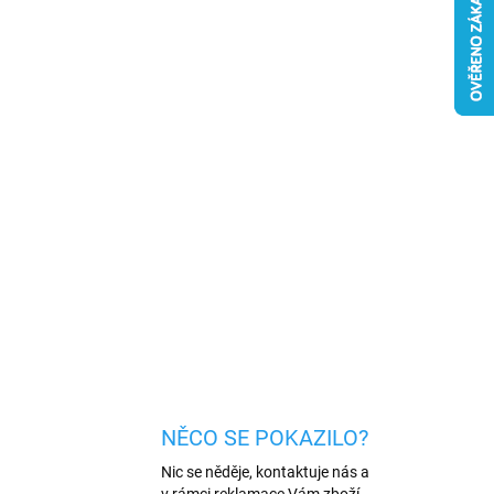
 VARIANTU
MOŽNOSTI DORUČENÍ
Přidat do košíku
u C s konektorem Lightning a umožňující
 a nabíjení baterie zařízení Apple.
ZEPTAT SE
HLÍDAT
NĚCO SE POKAZILO?
Nic se něděje, kontaktuje nás a