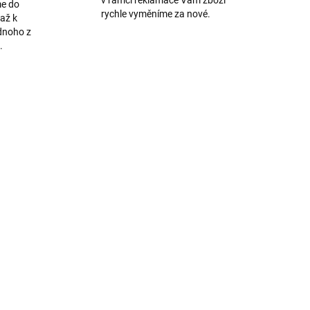
v rámci reklamace Vám zboží
me do
rychle vyměníme za nové.
až k
dnoho z
.
516
199
ADEM
VYPRODÁNO
Originální Apple 18W