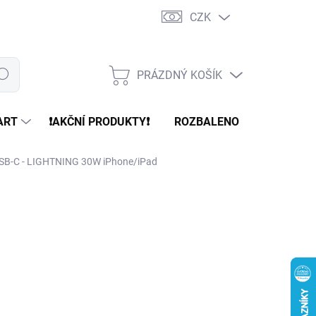
CZK
PRÁZDNÝ KOŠÍK
edat
NÁKUPNÍ
KOŠÍK
ART
❗️AKČNÍ PRODUKTY❗️
ROZBALENO
REFURBR
USB-C - LIGHTNING 30W iPhone/iPad
89 Kč