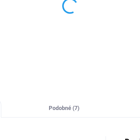
W
adaptér HOCO 20W
 Kč
269 Kč
55 Kč bez DPH
222,31 Kč bez DPH
Do košíku
Do košíku
vá nabíječka s USB
20W USB‑C napájecí adaptér
ektorem pro nabíjení
slouží k rychlému a účinnému
lních telefonů. Výstupní
nabíjení doma, v kanceláři i na
on 5W.
cestách. Velkou výhodou jsou
porty USB-C a USB-A. Můžete
využít...
Podobné (7)