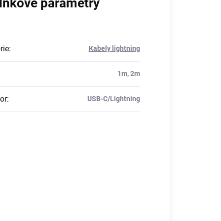
lňkové parametry
rie
:
Kabely lightning
1m, 2m
or
:
USB-C/Lightning