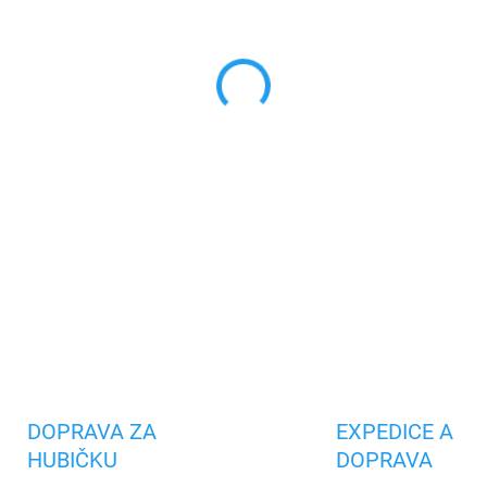
VARIANTA
MŮŽEME DORUČIT DO:
ZVOLTE
−
+
Vysoce odolný kabel typ
úplnou synchronizaci dat
DETAILNÍ INFORMACE
Uložit
DOPRAVA ZA
EXPEDICE A
HUBIČKU
DOPRAVA