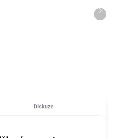
adaptér s USB-C s
lightning kabelem
719 Kč
Další
produkt
594,21 Kč bez DPH
Do košíku
Napájecí adaptér Apple s
výkonem 18W a konektorem USB-
C Vám umožní rychlé nabíjení
 2
Vašich zařízení. Součástí balení
 tak
1m kabel.
Diskuze