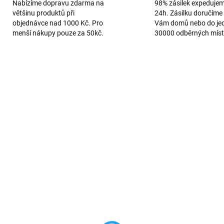
Nabízíme dopravu zdarma na
98% zásilek expeduje
většinu produktů při
24h. Zásilku doručíme 
objednávce nad 1000 Kč. Pro
Vám domů nebo do je
menší nákupy pouze za 50kč.
30000 odběrných míst
AKCE
190
PREMIUM QUALITY
SKLADEM
SKL
bíjecí adaptér USB-A
USB, USB-C nabíječka