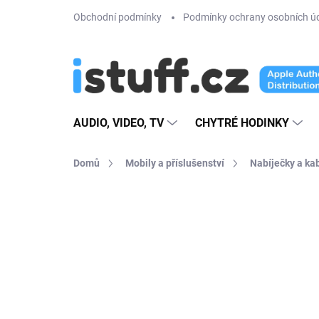
Přejít
Obchodní podmínky
Podmínky ochrany osobních ú
na
obsah
AUDIO, VIDEO, TV
CHYTRÉ HODINKY
Domů
Mobily a příslušenství
Nabíječky a ka
9 hodnocení
Podrobnosti hodnoce