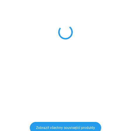
SKLADEM
SKLADEM
Redukce jack 3,5mm
18W USB-C adaptér s
Lightning
lightning kabelem
149 Kč
279 Kč
od
123,14 Kč bez DPH
od 230,58 Kč bez DPH
Do košíku
Detail
Lightning adaptér pro 3,5 mm
Napájecí adaptér pro Apple s
jack umožní připojení sluchátek k
výkonem 18W a konektorem USB-
vašemu iPhonu a přehrání hudby.
C Vám umožní rychlé nabíjení
Vašich zařízení. Součástí balení
1m kabel.
Zobrazit všechny související produkty