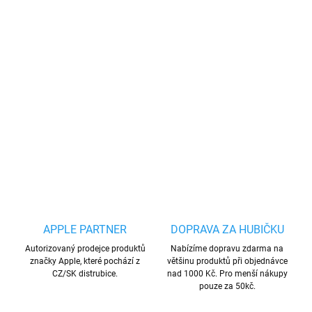
−
+
Přidat do košíku
Sluchátka s konektorem lightning, ovládáním
hlasitosti, přehrávání hudby a pro příjem hovorů.
DETAILNÍ INFORMACE
ZEPTAT SE
HLÍDAT
Uložit
APPLE PARTNER
DOPRAVA ZA HUBIČKU
Autorizovaný prodejce produktů
Nabízíme dopravu zdarma na
značky Apple, které pochází z
většinu produktů při objednávce
CZ/SK distrubice.
nad 1000 Kč. Pro menší nákupy
pouze za 50kč.