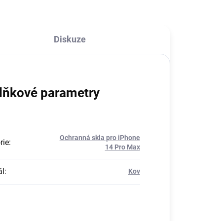
ylu.
poškrábaní, prasknutí, či
poškození povrchu...
Diskuze
lňkové parametry
Ochranná skla pro iPhone
rie
:
14 Pro Max
ál
:
Kov