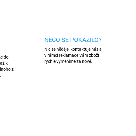
ZEPTAT SE
HLÍDAT
NĚCO SE POKAZILO?
Nic se něděje, kontaktuje nás a
v rámci reklamace Vám zboží
me do
rychle vyměníme za nové.
až k
dnoho z
.
AKCE
/LUT
4113/IPH
TIP
4 + 1