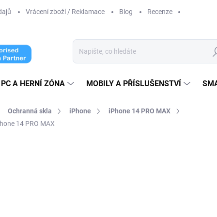
dajů
Vrácení zboží / Reklamace
Blog
Recenze
Hl
PC A HERNÍ ZÓNA
MOBILY A PŘÍSLUŠENSTVÍ
SM
Ochranná skla
iPhone
iPhone 14 PRO MAX
iPhone 14 PRO MAX
ní
209 Kč
199 Kč
164,46 Kč bez DPH