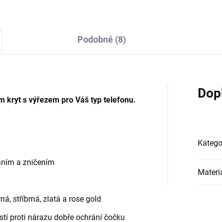
krábáním nebo nečistotami....
doladíš přesně podle svého st
Podobné (8)
Dop
m kryt s výřezem pro Váš typ telefonu.
Katego
áním a zničením
Materi
á, stříbrná, zlatá a rose gold
stí proti nárazu dobře ochrání čočku