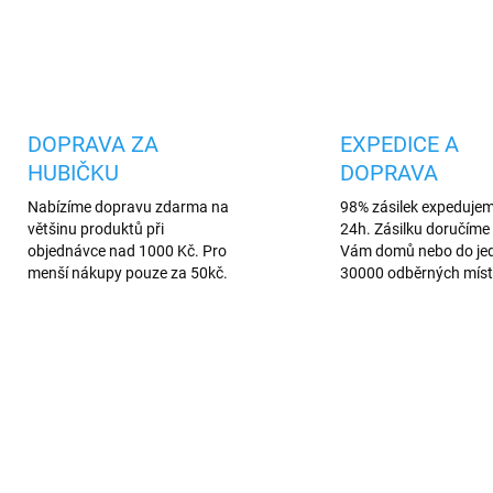
Uložit
DOPRAVA ZA
EXPEDICE A
HUBIČKU
DOPRAVA
Nabízíme dopravu zdarma na
98% zásilek expeduje
většinu produktů při
24h. Zásilku doručíme 
objednávce nad 1000 Kč. Pro
Vám domů nebo do je
menší nákupy pouze za 50kč.
30000 odběrných míst
AKCE
4041/MOD
4455
VÍCE BAREV
AREV
PREMIUM QUALITY