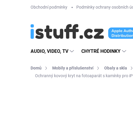
Přejít
Obchodní podmínky
Podmínky ochrany osobních ú
na
obsah
AUDIO, VIDEO, TV
CHYTRÉ HODINKY
Domů
Mobily a příslušenství
Obaly a skla
Ochranný kovový kryt na fotoaparát s kamínky pro 
4 hodnocení
Podrobnosti hodnoce
AKCE
VÍCE BAREV
4 + 1