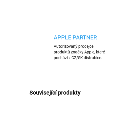
APPLE PARTNER
Autorizovaný prodejce
produktů značky Apple, které
pochází z CZ/SK distrubice.
Související produkty
TIP
AKCE
4140/ZEL
VÍCE BAREV
TIP
VÍCE B