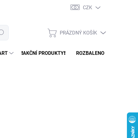
CZK
PRÁZDNÝ KOŠÍK
edat
NÁKUPNÍ
KOŠÍK
ART
❗️AKČNÍ PRODUKTY❗️
ROZBALENO
REFURBR