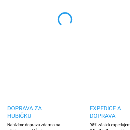
cena:
MŮŽEME DORUČIT DO:
11.8.2
−
+
Originální Apple lightn
připojení sluchátek k v
DETAILNÍ INFORMACE
Uložit
DOPRAVA ZA
EXPEDICE A
HUBIČKU
DOPRAVA
Nabízíme dopravu zdarma na
98% zásilek expeduje