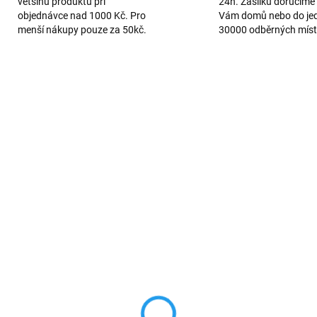
většinu produktů při
24h. Zásilku doručíme 
objednávce nad 1000 Kč. Pro
Vám domů nebo do je
menší nákupy pouze za 50kč.
30000 odběrných míst
3465
UM QUALITY
SKLADEM
VYPRO
ple AirTag
Apple AirPods Pro
bezdrátová sluchátka 
0 Kč