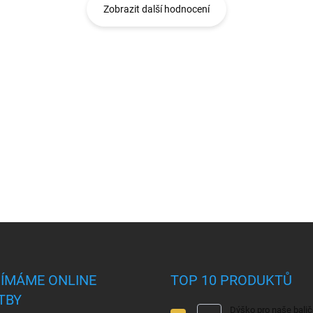
Zobrazit další hodnocení
JÍMÁME ONLINE
TOP 10 PRODUKTŮ
TBY
Dýško pro naše bali