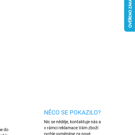
026
MOŽNOSTI DORUČENÍ
Přidat do košíku
ing adaptér pro 3,5 mm jack umožní
ašemu iPhonu
ZEPTAT SE
HLÍDAT
NĚCO SE POKAZILO?
Nic se něděje, kontaktuje nás a
v rámci reklamace Vám zboží
me do
rychle vyměníme za nové.