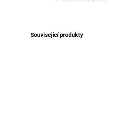
Související produkty
VÍCE BAREV
AKCE
120/BIL
PREMI
SKLADEM
Bezdrátová QI nabíječka
Ap
3v1 pro iPhone, Apple
79