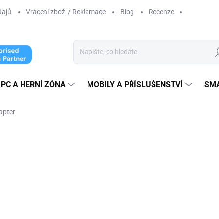
dajů
Vrácení zboží / Reklamace
Blog
Recenze
Hl
PC A HERNÍ ZÓNA
MOBILY A PŘÍSLUŠENSTVÍ
SM
apter
ní
ZNAČKA:
APPLE
399 Kč
329,75 Kč bez DPH
Měrná
SKLADEM