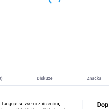
MagSafe pouzdrem
5 999 Kč
,89 Kč bez DPH
4 957,85 Kč bez DPH
Do košíku
Do košíku
ag je jednoduchá pojistka
AirPods Pro jsou další vylepš
i ztrácení věcí. Připnete si ho
generací legendárních sluchá
cem a uvidíte je v aplikaci
značky Apple. Díky aktivnímu
t.
potlačení okolního hluku a
odolnosti proti vodě a potu se
stanou vaším každodenním...
8)
Diskuze
Značka
 funguje se všemi zařízeními,
Dop