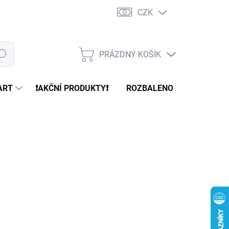
CZK
PRÁZDNÝ KOŠÍK
edat
NÁKUPNÍ
KOŠÍK
ART
❗️AKČNÍ PRODUKTY❗️
ROZBALENO
REFURBR