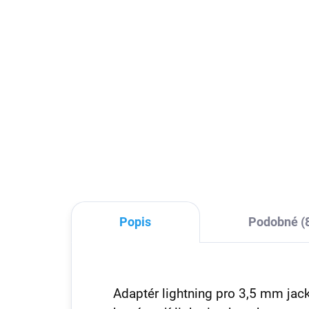
Watch a AirPods 15W
819 Kč
652
676,86 Kč bez DPH
Detail
AirT
Bezdrátová nabíječka pro iPhone,
prot
Apple Watch a AirPods dokáže
k vě
nabíjet až 3 zařízení současně.
Nají
Zvládá to navíc rychle a už
nebudete muset hledat nabíjecí
kabel, který odpovídá...
Popis
Podobné (
Adaptér lightning pro 3,5 mm jack