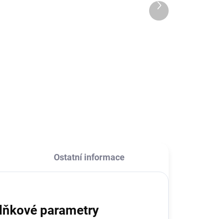
s hvězdně bílým
10 890 Kč
Další
sportovním řemínkem
produkt
9 000 Kč bez DPH
Do košíku
enou
Apple watch S7 hodinky Starlight
tek
se silikonovým sportovním
řemínkem v barvě Starlight.
Ostatní informace
lňkové parametry