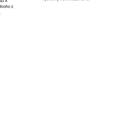
až k
dnoho z
.
3432
3513
DÁNO
VYPRODÁNO
Apple Watch Series 7
s
45mm Hvězdně bílý hliník