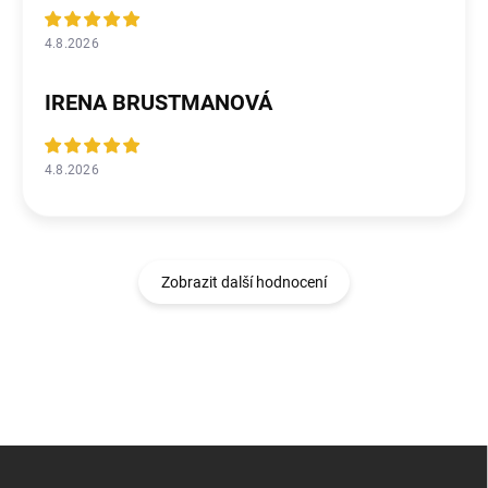
4.8.2026
IRENA BRUSTMANOVÁ
4.8.2026
Zobrazit další hodnocení
Z
á