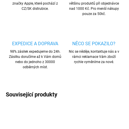
značky Apple, které pochází z
většinu produktů při objednávce
CZ/SK distrubice.
nad 1000 Kč. Pro menší nákupy
pouze za 50kč.
EXPEDICE A DOPRAVA
NĚCO SE POKAZILO?
98% zásilek expedujeme do 24h.
Nic se něděje, kontaktuje nás a v
Zásilku doručíme až k Vám domů
rámci reklamace Vám zboží
nebo do jednoho z 30000
rychle vyměníme za nové.
odběrných míst.
Související produkty
AKCE
MNOŽSTEVNÍ SLEVA