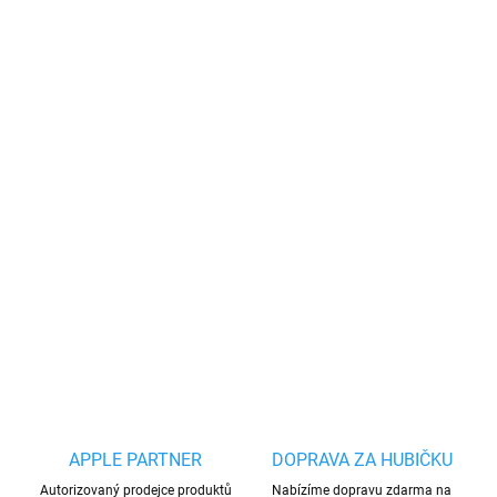
−
+
Přidat do košíku
Tímhle
kabelem připojíte iPhone, iPad nebo
další produkty značky Apple s konektorem
Lightning k USB portu počítače pro
synchronizaci a nabíjení. Nebo ho můžete
připojit k USB napájecímu adaptéru pro
pohodlné nabíjení z elektrické zásuvky.
DETAILNÍ INFORMACE
ZEPTAT SE
HLÍDAT
Uložit
APPLE PARTNER
DOPRAVA ZA HUBIČKU
Autorizovaný prodejce produktů
Nabízíme dopravu zdarma na