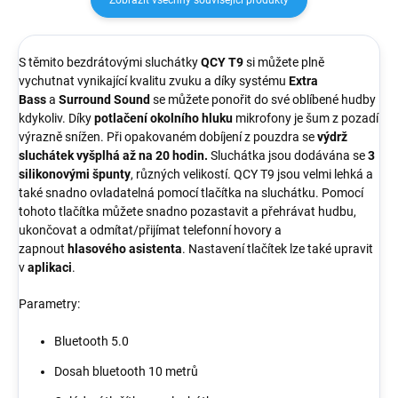
S těmito bezdrátovými sluchátky
QCY T9
si můžete plně
vychutnat vynikající kvalitu zvuku a díky systému
Extra
Bass
a
Surround Sound
se můžete ponořit do své oblíbené hudby
kdykoliv. Díky
potlačení okolního hluku
mikrofony je šum z pozadí
výrazně snížen. P
ři opakovaném dobíjení z pouzdra se
výdrž
sluchátek vyšplhá až na 20 hodin.
Sluchátka jsou dodávána se
3
silikonovými špunty
, různých velikostí. QCY T9 jsou velmi lehká a
také snadno ovladatelná pomocí tlačítka na sluchátku. Pomocí
tohoto tlačítka můžete snadno pozastavit a přehrávat hudbu,
ukončovat a odmítat/přijímat telefonní hovory a
zapnout
hlasového asistenta
. Nastavení tlačítek lze také upravit
v
aplikaci
.
Parametry:
Bluetooth 5.0
Dosah bluetooth 10 metrů