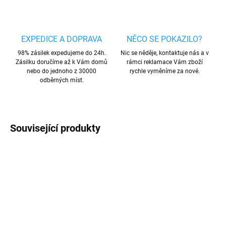
EXPEDICE A DOPRAVA
NĚCO SE POKAZILO?
98% zásilek expedujeme do 24h.
Nic se něděje, kontaktuje nás a v
Zásilku doručíme až k Vám domů
rámci reklamace Vám zboží
nebo do jednoho z 30000
rychle vyměníme za nové.
odběrných míst.
Související produkty
VÍCE BAREV
AKCE
VÍCE BAREV