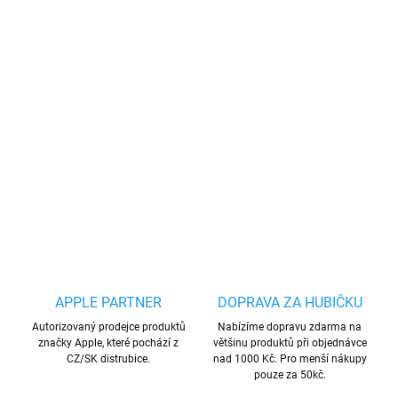
DORUČENÍ
−
+
Přidat do košíku
Bezdrátová sluchátka
s mikrofonem od firmy QCY, podpora AAC a
SBC, přijímání hovorů, přepínání skladeb, certifikace IPX4
DETAILNÍ INFORMACE
ZEPTAT SE
HLÍDAT
Uložit
APPLE PARTNER
DOPRAVA ZA HUBIČKU
Autorizovaný prodejce produktů
Nabízíme dopravu zdarma na
značky Apple, které pochází z
většinu produktů při objednávce
CZ/SK distrubice.
nad 1000 Kč. Pro menší nákupy
pouze za 50kč.