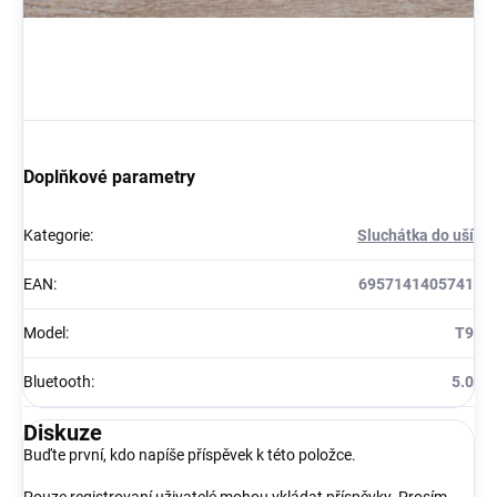
Doplňkové parametry
Kategorie
:
Sluchátka do uší
EAN
:
6957141405741
Model
:
T9
Bluetooth
:
5.0
Diskuze
Buďte první, kdo napíše příspěvek k této položce.
Pouze registrovaní uživatelé mohou vkládat příspěvky. Prosím