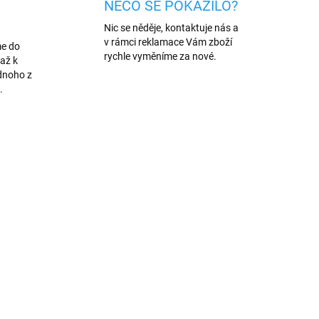
NĚCO SE POKAZILO?
Nic se něděje, kontaktuje nás a
v rámci reklamace Vám zboží
me do
rychle vyměníme za nové.
až k
dnoho z
.
AKCE
342
546/BIL
PREMIUM QUALITY