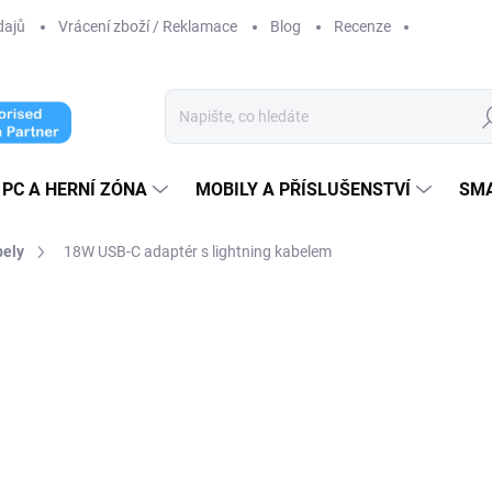
dajů
Vrácení zboží / Reklamace
Blog
Recenze
Hl
PC A HERNÍ ZÓNA
MOBILY A PŘÍSLUŠENSTVÍ
SM
bely
18W USB-C adaptér s lightning kabelem
cení
od 499 Kč
od
2
od
230,58 Kč
bez DPH
Měrná
ZVOLTE VARIANTU