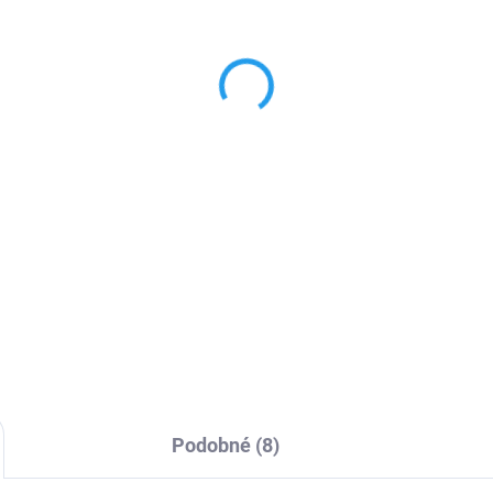
SKLADEM
SKL
bíjecí adaptér USB-A
APPLE originální
W
nabíječka iPhone/iPad
USB 12W 2.4A
 Kč
399 Kč
55 Kč bez DPH
329,75 Kč bez DPH
Do košíku
Do košíku
vá nabíječka s USB
Originální napájecí adaptér Ap
ektorem pro nabíjení
výkon 2,4 A / 12W, podpora
lních telefonů. Výstupní
Fastcharge.
on 5W.
Podobné (8)