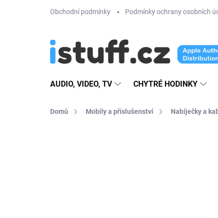
Přejít
Obchodní podmínky
Podmínky ochrany osobních ú
na
obsah
AUDIO, VIDEO, TV
CHYTRÉ HODINKY
Domů
Mobily a příslušenství
Nabíječky a ka
28 hodnocení
Podrobnosti hodno
AKCE