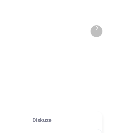
ADEM
SKLADEM
Baseus GaN nabíječka
65W
999 Kč
Další
od
produkt
od 825,62 Kč bez DPH
Detail
ple,
Velmi kompaktní nabíječka do
sítě, výkon 65W, tři konektory - 2x
USB Type-C, 1x USB-A. Lze použít
na nabíjení notebooků (např.
Macbook Pro, Dell XPS, Xiaomi
Laptop Air), i...
Diskuze