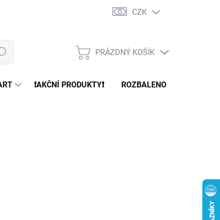
CZK
PRÁZDNÝ KOŠÍK
edat
NÁKUPNÍ
KOŠÍK
ART
❗️AKČNÍ PRODUKTY❗️
ROZBALENO
REFURBR
79 Kč