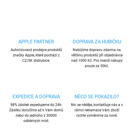
ZEPTAT SE
HLÍDAT
Uložit
APPLE PARTNER
DOPRAVA ZA HUBIČKU
Autorizovaný prodejce produktů
Nabízíme dopravu zdarma na
značky Apple, které pochází z
většinu produktů při objednávce
CZ/SK distrubice.
nad 1000 Kč. Pro menší nákupy
pouze za 50kč.
EXPEDICE A DOPRAVA
NĚCO SE POKAZILO?
98% zásilek expedujeme do 24h.
Nic se něděje, kontaktuje nás a v
Zásilku doručíme až k Vám domů
rámci reklamace Vám zboží
nebo do jednoho z 30000
rychle vyměníme za nové.
odběrných míst.