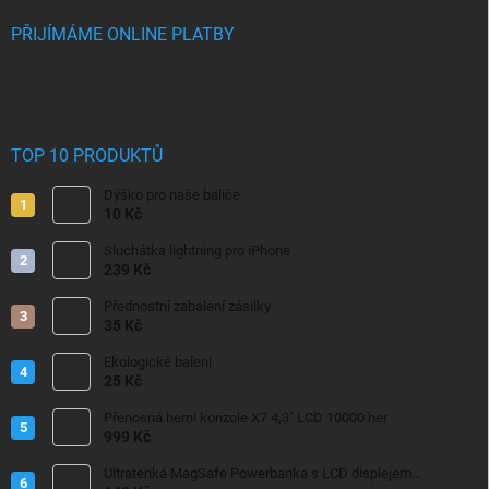
PŘIJÍMÁME ONLINE PLATBY
TOP 10 PRODUKTŮ
Dýško pro naše baliče
10 Kč
Sluchátka lightning pro iPhone
239 Kč
Přednostní zabalení zásilky
35 Kč
Ekologické balení
25 Kč
Přenosná herní konzole X7 4,3" LCD 10000 her
999 Kč
Ultratenká MagSafe Powerbanka s LCD displejem