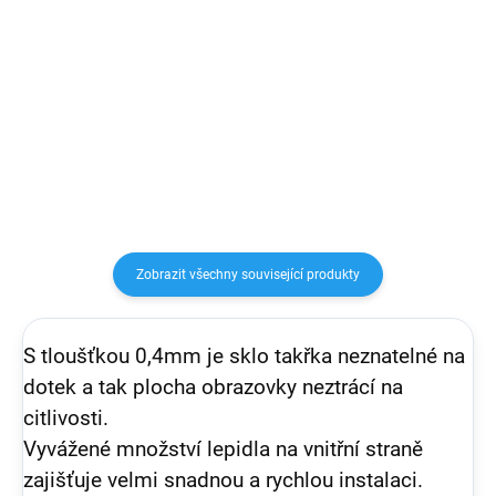
Elegance, praktičnost a
maximální ochrana. To vše
Anti shock je obal vyroben z
získáte s naším pouzdrem
barevného, průhledného silikonu
OBAL:ME SmoothTouch.
pro iPhone 11. Spolehlivě chrání
místo okolo čoček a hrany
Vašeho telefonu. Na zadní straně
obalu se nově nachází...
Zobrazit všechny související produkty
S tloušťkou 0,4mm je sklo takřka neznatelné na
dotek a tak plocha obrazovky neztrácí na
citlivosti.
Vyvážené množství lepidla na vnitřní straně
zajišťuje velmi snadnou a rychlou instalaci.