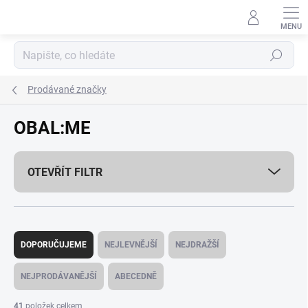
Přejít
na
obsah
Hledat
Prodávané značky
OBAL:ME
OTEVŘÍT FILTR
Ř
a
DOPORUČUJEME
NEJLEVNĚJŠÍ
NEJDRAŽŠÍ
z
e
NEJPRODÁVANĚJŠÍ
ABECEDNĚ
n
í
41
položek celkem