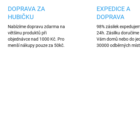
DOPRAVA ZA
EXPEDICE A
HUBIČKU
DOPRAVA
Nabízíme dopravu zdarma na
98% zásilek expeduje
většinu produktů při
24h. Zásilku doručíme 
objednávce nad 1000 Kč. Pro
Vám domů nebo do je
menší nákupy pouze za 50kč.
30000 odběrných míst
AKCE
684/1
690
AREV
VÍCE BAREV