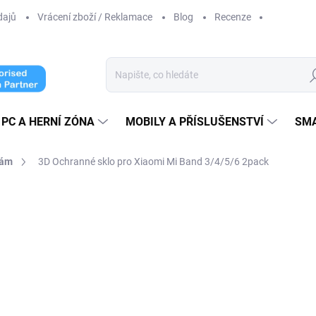
dajů
Vrácení zboží / Reklamace
Blog
Recenze
Hl
PC A HERNÍ ZÓNA
MOBILY A PŘÍSLUŠENSTVÍ
SM
kám
3D Ochranné sklo pro Xiaomi Mi Band 3/4/5/6 2pack
ní
130 Kč
120 Kč
99,17 Kč
bez DPH
Měrná
SKLADEM