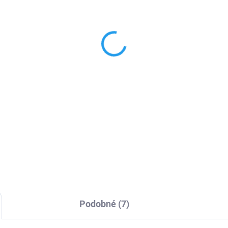
SKLADEM
SKL
Band 3/4 sportovní
Fitness náramek M5
ikonový náhradní
band se sportovním
ramek
řemínkem
89 Kč
449 Kč
73,55 Kč bez DPH
371,07 Kč bez DPH
Detail
Detai
adní sportovní silikonový
Náramek 5.generace, který
amek pro Mi Band 3/4.
monitoruje Vaše zdraví.
Podobné (7)