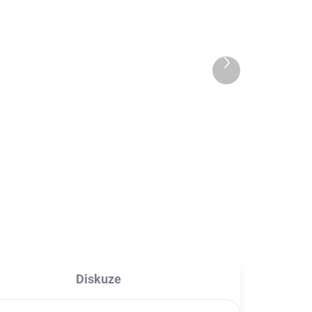
ADEM
SKLADEM
Fitness náramek M5
band
Další
produkt
359 Kč
296,69 Kč bez DPH
l
Detail
Náramek 5.generace, který
monitoruje Vaše zdraví.
Diskuze