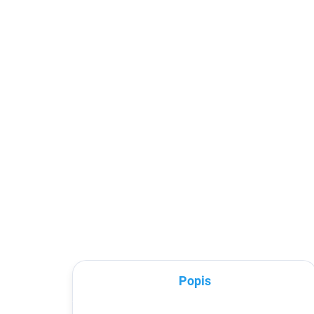
SKLADEM
Mi Band 5/6 silikonový
Mi 
sportovní náramek
sil
ná
65 Kč
od
53,72 Kč bez DPH
od 
Detail
náhradní silikonový náramek pro
Náhr
Mi Band 5 a Mi Band 6
nár
Popis