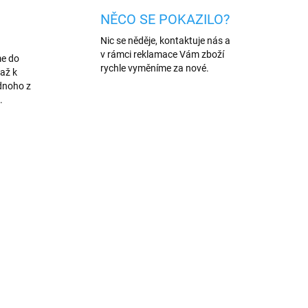
NĚCO SE POKAZILO?
Nic se něděje, kontaktuje nás a
v rámci reklamace Vám zboží
me do
rychle vyměníme za nové.
až k
dnoho z
.
AKCE
/5 C
117/BIL
VÍCE BAREV