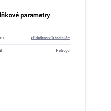
lňkové parametry
rie
:
Příslušenství k hodinkám
ál
:
Hydrogel