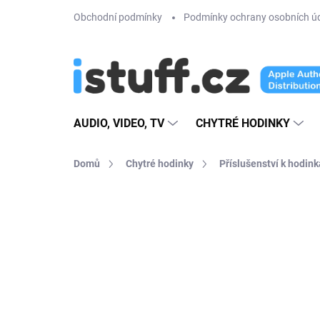
Přejít
Obchodní podmínky
Podmínky ochrany osobních ú
na
obsah
AUDIO, VIDEO, TV
CHYTRÉ HODINKY
Domů
Chytré hodinky
Příslušenství k hodin
2 hodnocení
Podrobnosti hodnoce
AKCE