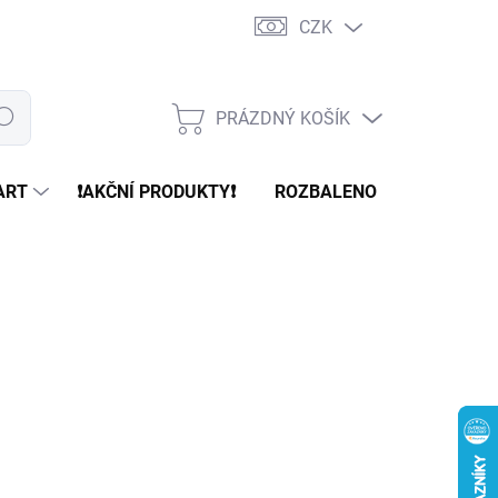
CZK
PRÁZDNÝ KOŠÍK
edat
NÁKUPNÍ
KOŠÍK
ART
❗️AKČNÍ PRODUKTY❗️
ROZBALENO
REFURBR