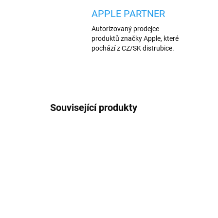
APPLE PARTNER
Autorizovaný prodejce
produktů značky Apple, které
pochází z CZ/SK distrubice.
Související produkty
AKCE
AKCE
444/CER
VÍCE BAREV
VÍCE B