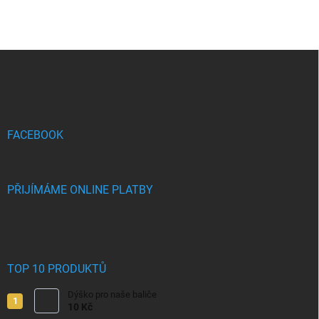
Z
á
p
a
t
í
FACEBOOK
PŘIJÍMÁME ONLINE PLATBY
TOP 10 PRODUKTŮ
Dýško pro naše baliče
10 Kč