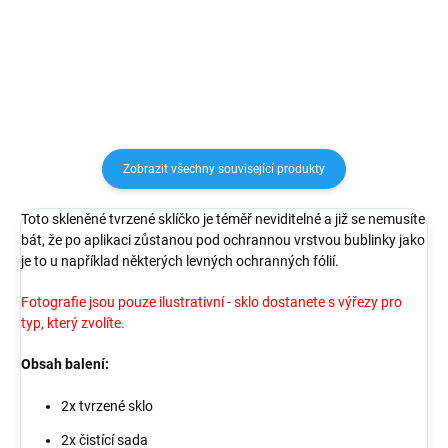
krytů.
zachovává přístup ke vše
ovládacím prvkům.
Zobrazit všechny související produkty
Toto skleněné tvrzené sklíčko je téměř neviditelné a již se nemusíte
bát, že po aplikaci zůstanou pod ochrannou vrstvou bublinky jako
je to u například některých levných ochranných fólií.
Fotografie jsou pouze ilustrativní - sklo dostanete s výřezy pro
typ, který zvolíte.
Obsah balení:
2x tvrzené sklo
2x čistící sada