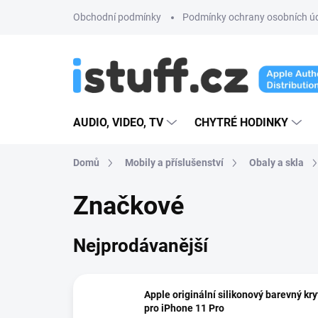
Přejít
Obchodní podmínky
Podmínky ochrany osobních ú
na
obsah
AUDIO, VIDEO, TV
CHYTRÉ HODINKY
Domů
Mobily a příslušenství
Obaly a skla
Značkové
Nejprodávanější
Apple originální silikonový barevný kry
pro iPhone 11 Pro