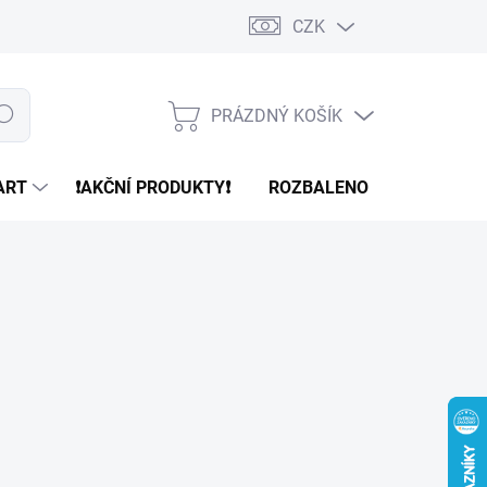
CZK
PRÁZDNÝ KOŠÍK
edat
NÁKUPNÍ
KOŠÍK
ART
❗️AKČNÍ PRODUKTY❗️
ROZBALENO
REFURBR