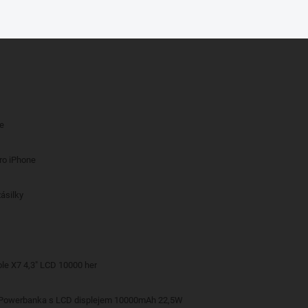
če
pro iPhone
ásilky
le X7 4,3" LCD 10000 her
 Powerbanka s LCD displejem 10000mAh 22,5W