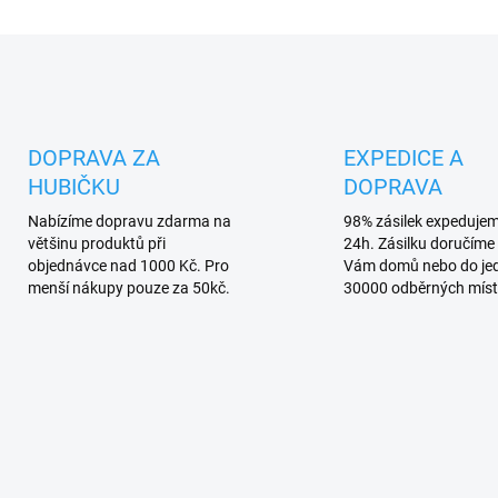
O
v
l
á
d
DOPRAVA ZA
EXPEDICE A
a
HUBIČKU
DOPRAVA
c
í
Nabízíme dopravu zdarma na
98% zásilek expeduje
p
většinu produktů při
24h. Zásilku doručíme 
r
objednávce nad 1000 Kč. Pro
Vám domů nebo do je
v
menší nákupy pouze za 50kč.
30000 odběrných míst
k
y
v
ý
p
i
s
u