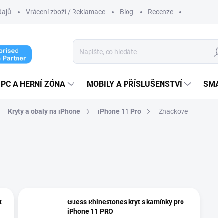
dajů
Vrácení zboží / Reklamace
Blog
Recenze
Hl
PC A HERNÍ ZÓNA
MOBILY A PŘÍSLUŠENSTVÍ
SM
Kryty a obaly na iPhone
iPhone 11 Pro
Značkové
t
Guess Rhinestones kryt s kamínky pro
iPhone 11 PRO