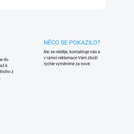
NĚCO SE POKAZILO?
Nic se něděje, kontaktuje nás a
v rámci reklamace Vám zboží
me do
rychle vyměníme za nové.
až k
dnoho z
.