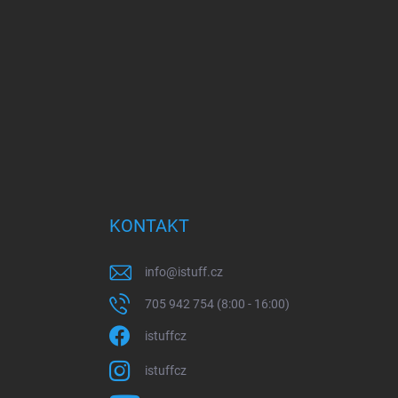
KONTAKT
info
@
istuff.cz
705 942 754 (8:00 - 16:00)
istuffcz
istuffcz