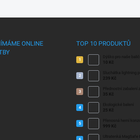
JÍMÁME ONLINE
TOP 10 PRODUKTŮ
TBY
Dýško pro naše bali
10 Kč
Sluchátka lightning 
239 Kč
Přednostní zabalení z
35 Kč
Ekologické balení
25 Kč
Přenosná herní konzo
999 Kč
Ultratenká MagSafe