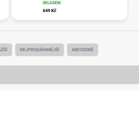
SKLADEM
649 Kč
ŽŠÍ
NEJPRODÁVANĚJŠÍ
ABECEDNĚ
NOVINKA
6430/ZLA
PREMIUM QUALITY