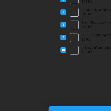
649 Kč
Guess Univerzální P
349 Kč
Sluchátka s usb-c k
249 Kč
USB-C - Lightning sy
90 Kč
Univerzální crossbod
139 Kč