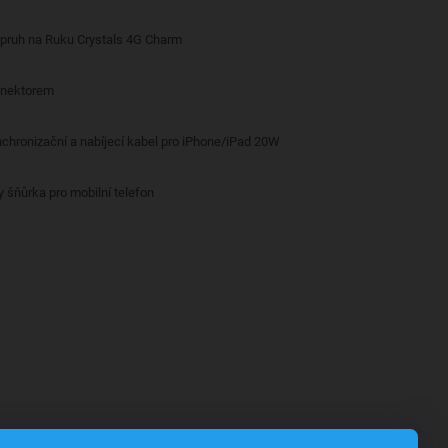
opruh na Ruku Crystals 4G Charm
onektorem
nchronizační a nabíjecí kabel pro iPhone/iPad 20W
y šňůrka pro mobilní telefon