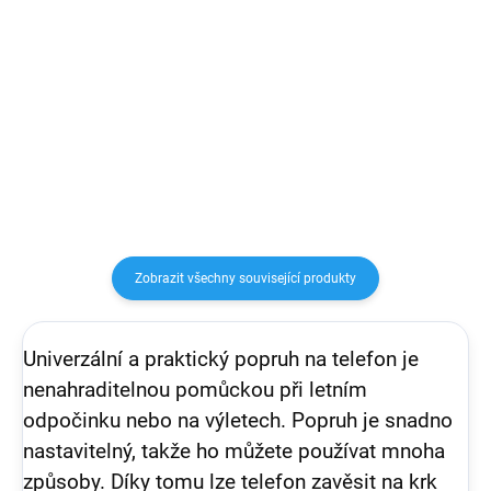
Sluchátka s konektorem
Síťová nabíječka s USB-A
lightning, ovládáním hlasitosti,
konektorem pro nabíjení
přehrávání hudby a příjem
mobilních telefonů. Výstupní
hovorů
výkon 10W.
Zobrazit všechny související produkty
Univerzální a praktický popruh na telefon je
nenahraditelnou pomůckou při letním
odpočinku nebo na výletech. Popruh je snadno
nastavitelný, takže ho můžete používat mnoha
způsoby. Díky tomu lze telefon zavěsit na krk