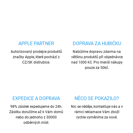
ZEPTAT SE
HLÍDAT
Uložit
APPLE PARTNER
DOPRAVA ZA HUBIČKU
Autorizovaný prodejce produktů
Nabízíme dopravu zdarma na
značky Apple, které pochází z
většinu produktů při objednávce
CZ/SK distrubice.
nad 1000 Kč. Pro menší nákupy
pouze za 50kč.
EXPEDICE A DOPRAVA
NĚCO SE POKAZILO?
98% zásilek expedujeme do 24h.
Nic se něděje, kontaktuje nás a v
Zásilku doručíme až k Vám domů
rámci reklamace Vám zboží
nebo do jednoho z 30000
rychle vyměníme za nové.
odběrných míst.