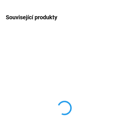
Související produkty
AKCE
AKCE
VÍCE BAREV
SKLADEM
SKLADEM
Sluchátka lightning pro
Cestovní Nabíječka
iPhone
adaptér USB-A 10W
239 Kč
115 Kč
197,52 Kč bez DPH
95,04 Kč bez DPH
Detail
Detail