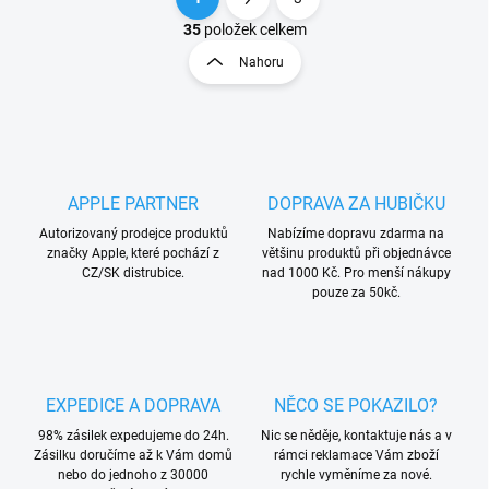
O
S
v
t
35
položek celkem
l
r
Nahoru
á
á
d
n
a
k
c
o
í
p
v
r
á
APPLE PARTNER
DOPRAVA ZA HUBIČKU
v
n
k
Autorizovaný prodejce produktů
Nabízíme dopravu zdarma na
í
y
značky Apple, které pochází z
většinu produktů při objednávce
v
CZ/SK distrubice.
nad 1000 Kč. Pro menší nákupy
ý
pouze za 50kč.
p
i
s
u
EXPEDICE A DOPRAVA
NĚCO SE POKAZILO?
98% zásilek expedujeme do 24h.
Nic se něděje, kontaktuje nás a v
Zásilku doručíme až k Vám domů
rámci reklamace Vám zboží
nebo do jednoho z 30000
rychle vyměníme za nové.