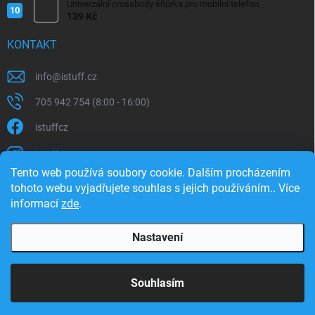
Univerzální crossbody šňůrka pro mobilní telefon
139 Kč
KONTAKT
info
@
istuff.cz
705 942 754 (8:00 - 16:00)
istuffcz
istuffcz
Tento web používá soubory cookie. Dalším procházením
istuffcz
tohoto webu vyjadřujete souhlas s jejich používáním.. Více
informací
zde
.
@istuff.cz
Nastavení
Copyright 2026
iSTUFF
. Všechna práva vyhrazena.
Souhlasím
Vytvořil Shoptet