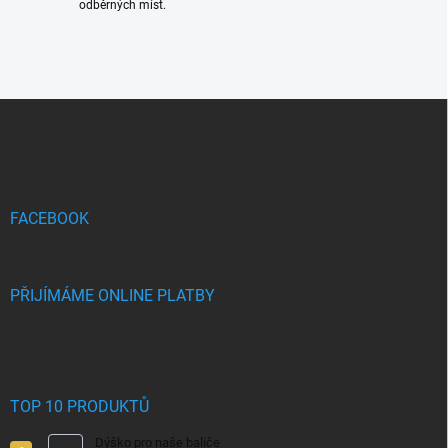
odběrných míst.
Z
á
p
a
t
í
FACEBOOK
PŘIJÍMÁME ONLINE PLATBY
TOP 10 PRODUKTŮ
Dýško pro naše baliče