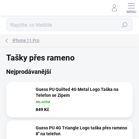
Přejít
na
obsah
Hledat
iPhone 11 Pro
Tašky přes rameno
Nejprodávanější
Guess PU Quilted 4G Metal Logo Taška na
Telefon se Zipem
SKLADEM
849 Kč
Guess PU 4G Triangle Logo taška přes rameno
8" na telefon