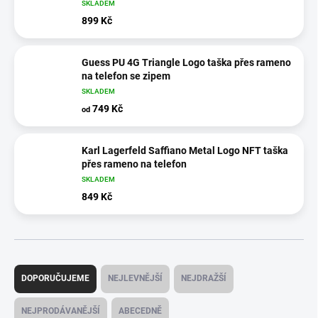
SKLADEM
899 Kč
Guess PU 4G Triangle Logo taška přes rameno
na telefon se zipem
SKLADEM
749 Kč
od
Karl Lagerfeld Saffiano Metal Logo NFT taška
přes rameno na telefon
SKLADEM
849 Kč
Ř
a
DOPORUČUJEME
NEJLEVNĚJŠÍ
NEJDRAŽŠÍ
z
e
NEJPRODÁVANĚJŠÍ
ABECEDNĚ