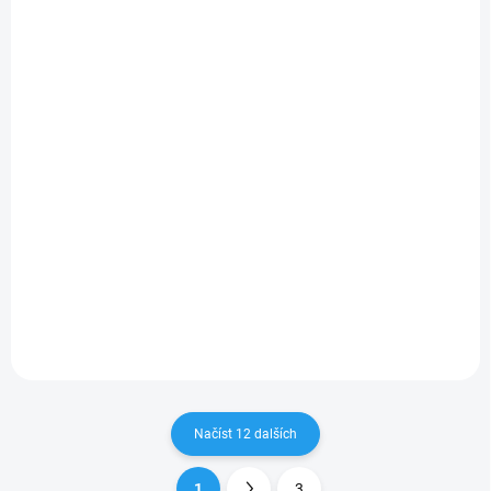
Red Bull PU Carbon
Red Bull Nylon
Taška vel. M Černá
Powerbar Taška vel.
M Námořnická modrá
649 Kč
649 Kč
536,36 Kč bez DPH
536,36 Kč bez DPH
Do košíku
Do košíku
Red Bull PU Carbon vel. M –
Taška přes rameno pro pravé
Red Bull PU Leather Powerbar
fanoušky rychlosti!Ultimátní
vel. M – Taška přes rameno
taška přes rameno
pro pravé fanoušky
inspirovaná světem
rychlosti!Ultimátní taška přes
motorsportu je dokonalou
rameno inspirovaná světem
kombinací stylu, funkčnosti
motorsportu je dokonalou
a...
kombinací stylu,...
Načíst 12 dalších
1
3