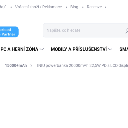
dajů
Vrácení zboží / Reklamace
Blog
Recenze
Hl
PC A HERNÍ ZÓNA
MOBILY A PŘÍSLUŠENSTVÍ
SM
15000+mAh
INIU powerbanka 20000mAh 22,5W PD s LCD displ
cení
ZNAČKA:
INIU
od 1 699 Kč
o
od
1 238,84 Kč
bez DPH
Měrná
ZVOLTE VARIANTU