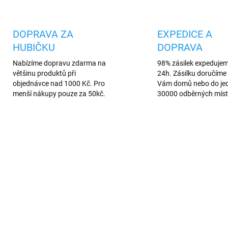
DOPRAVA ZA
EXPEDICE A
HUBIČKU
DOPRAVA
Nabízíme dopravu zdarma na
98% zásilek expeduje
většinu produktů při
24h. Zásilku doručíme 
objednávce nad 1000 Kč. Pro
Vám domů nebo do je
menší nákupy pouze za 50kč.
30000 odběrných míst
AREV
1785/B
UM QUALITY