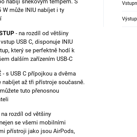
ebo nabíjí šnekovým tempem. S
Vstupn
W může INIU nabíjet i ty
í
Výstup
ÝSTUP
- na rozdíl od většiny
 vstup USB C, disponuje INIU
p, který se perfektně hodí k
šem dalším zařízením USB-C
Ě
- s USB C přípojkou a dvěma
abíjet až tři přístroje současně.
 můžete tuto přenosnou
teli
- na rozdíl od většiny
nejen se všemi mobilními
mi přístroji jako jsou AirPods,