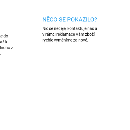
NĚCO SE POKAZILO?
Nic se něděje, kontaktuje nás a
v rámci reklamace Vám zboží
me do
rychle vyměníme za nové.
až k
dnoho z
.
AKCE
3393
1407/BIL
VÍCE BAREV