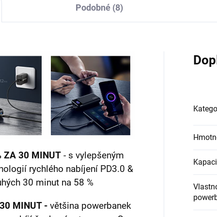
Podobné (8)
Dop
Katego
Hmotn
 ZA 30 MINUT
- s vylepšeným
Kapaci
ologií rychlého nabíjení PD3.0 &
ouhých 30 minut na 58 %
Vlastn
power
 30 MINUT -
většina powerbanek