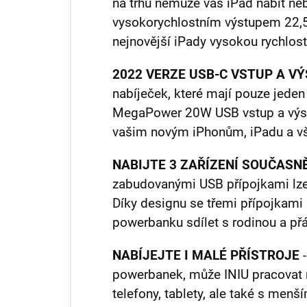
na trhu nemůže váš iPad nabít n
vysokorychlostním výstupem 22,5 
nejnovější iPady vysokou rychlost
2022 VERZE USB-C VSTUP A V
nabíječek, které mají pouze jeden
MegaPower 20W USB vstup a výstu
vašim novým iPhonům, iPadu a v
NABIJTE 3 ZAŘÍZENÍ SOUČASN
zabudovanými USB přípojkami lze n
Díky designu se třemi přípojkami
powerbanku sdílet s rodinou a přá
NABÍJEJTE I MALÉ PŘÍSTROJE
powerbanek, může INIU pracovat 
telefony, tablety, ale také s menší