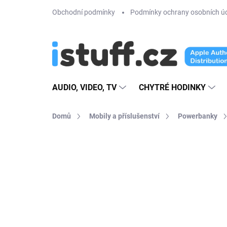
Přejít
Obchodní podmínky
Podmínky ochrany osobních ú
na
obsah
AUDIO, VIDEO, TV
CHYTRÉ HODINKY
Domů
Mobily a příslušenství
Powerbanky
30 hodnocení
Podrobnosti hodno
AKCE