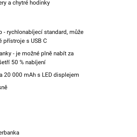
kery a chytré hodinky
 - rychlonabíjecí standard, může
é přístroje s USB C
anky - je možné plně nabít za
etří 50 % nabíjení
a 20 000 mAh s LED displejem
asně
erbanka