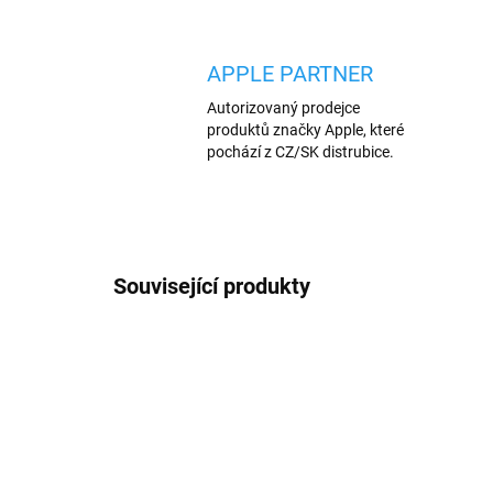
APPLE PARTNER
Autorizovaný prodejce
produktů značky Apple, které
pochází z CZ/SK distrubice.
Související produkty
VÍCE BAREV
VÍCE B
3618/MOD
PREMI