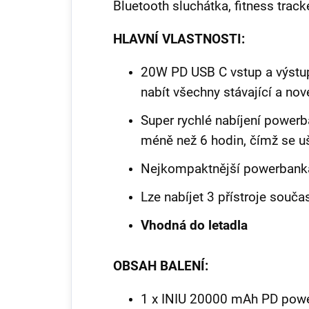
Bluetooth sluchátka, fitness trac
HLAVNÍ VLASTNOSTI:
20W PD USB C vstup a výstup
nabít všechny stávající a nov
Super rychlé nabíjení powerb
méně než 6 hodin, čímž se uš
Nejkompaktnější powerbank
Lze nabíjet 3 přístroje souč
Vhodná do letadla
OBSAH BALENÍ:
1 x INIU 20000 mAh PD pow