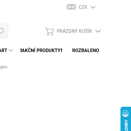
CZK
PRÁZDNÝ KOŠÍK
edat
NÁKUPNÍ
KOŠÍK
ART
❗️AKČNÍ PRODUKTY❗️
ROZBALENO
REFURBR
ejem
d
1 499 Kč