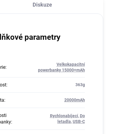
Diskuze
lňkové parametry
Velkokapacitní
rie
:
powerbanky 15000+mAh
ost
:
363g
ta
:
20000mAh
osti
Rychlonabíjecí
,
Do
banky
:
letadla
,
USB-C