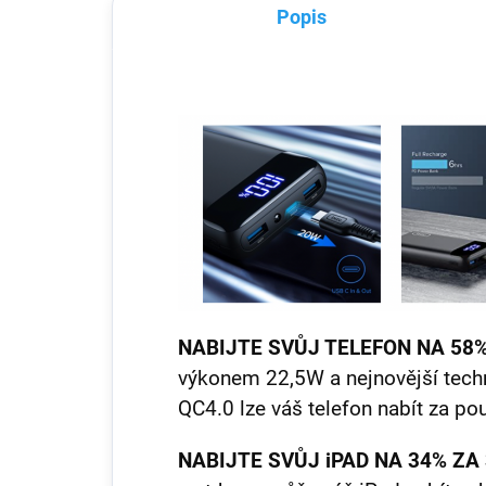
Popis
NABIJTE SVŮJ TELEFON NA 58%
výkonem 22,5W a nejnovější techn
QC4.0 lze váš telefon nabít za p
NABIJTE SVŮJ iPAD NA 34% ZA