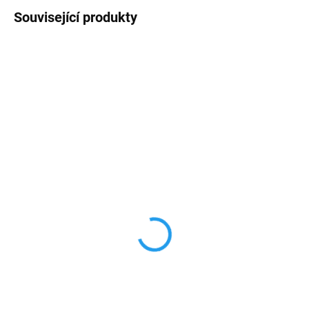
Související produkty
SKLADEM
VYPRODÁNO
kabel micro USB
BASEUS kabel USB-C
opletený
60 Kč
100 Kč
od
49,59 Kč bez DPH
od 82,64 Kč bez DPH
Detail
Detail
Tento kabel micro USB v bílé
barvě vám nabízí spojení mezi
Vysoce kvalitní a extra odolný
zařízením s portem USB a micro