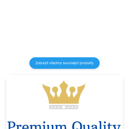
USB / USB C datový kabel Baseus
USB, a umožní vám spojení mezi
pro nabíjení zařízení a přenos
počítačem a vaším mobilním
dat.
telefonem. Je možné jej...
Zobrazit všechny související produkty