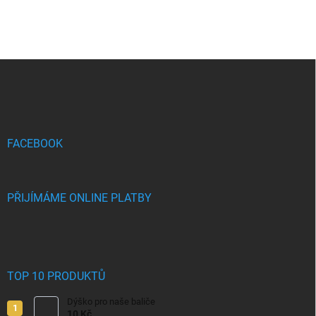
Z
á
p
a
t
í
FACEBOOK
PŘIJÍMÁME ONLINE PLATBY
TOP 10 PRODUKTŮ
Dýško pro naše baliče
10 Kč