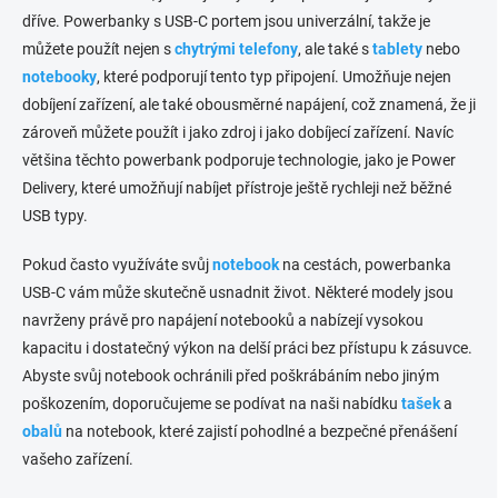
p
v
dříve. Powerbanky s USB-C portem jsou univerzální, takže je
r
á
můžete použít nejen s
chytrými telefony
v
, ale také s
tablety
nebo
n
k
notebooky
, které podporují tento typ připojení. Umožňuje nejen
í
y
dobíjení zařízení, ale také obousměrné napájení, což znamená, že ji
v
zároveň můžete použít i jako zdroj i jako dobíjecí zařízení. Navíc
ý
p
většina těchto powerbank podporuje technologie, jako je Power
i
Delivery, které umožňují nabíjet přístroje ještě rychleji než běžné
s
USB typy.
u
Pokud často využíváte svůj
notebook
na cestách, powerbanka
USB-C vám může skutečně usnadnit život. Některé modely jsou
navrženy právě pro napájení notebooků a nabízejí vysokou
kapacitu i dostatečný výkon na delší práci bez přístupu k zásuvce.
Abyste svůj notebook ochránili před poškrábáním nebo jiným
poškozením, doporučujeme se podívat na naši nabídku
tašek
a
obalů
na notebook, které zajistí pohodlné a bezpečné přenášení
vašeho zařízení.