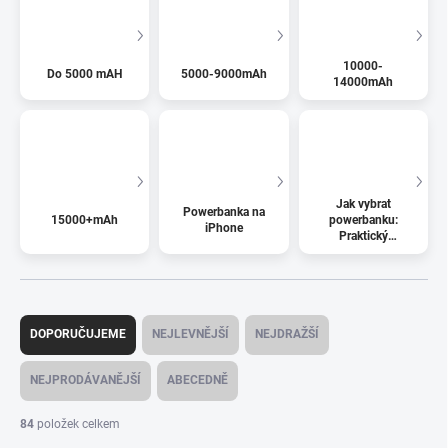
10000-
Do 5000 mAH
5000-9000mAh
14000mAh
Jak vybrat
Powerbanka na
15000+mAh
powerbanku:
iPhone
Praktický
průvodce
Ř
a
DOPORUČUJEME
NEJLEVNĚJŠÍ
NEJDRAŽŠÍ
z
e
NEJPRODÁVANĚJŠÍ
ABECEDNĚ
n
í
84
položek celkem
p