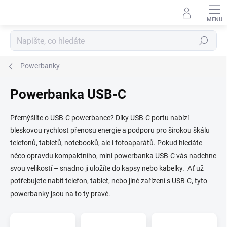
Přejít
na
obsah
Hledat
Powerbanky
Powerbanka USB-C
Přemýšlíte o USB-C powerbance? Díky USB-C portu nabízí
bleskovou rychlost přenosu energie a podporu pro širokou škálu
telefonů, tabletů, notebooků, ale i fotoaparátů. Pokud hledáte
něco opravdu kompaktního, mini powerbanka USB-C vás nadchne
svou velikostí – snadno ji uložíte do kapsy nebo kabelky. Ať už
potřebujete nabít telefon, tablet, nebo jiné zařízení s USB-C, tyto
powerbanky jsou na to ty pravé.