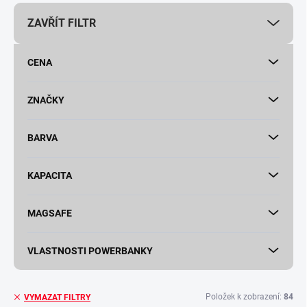
r
ZAVŘÍT FILTR
o
d
u
CENA
k
t
ů
ZNAČKY
BARVA
KAPACITA
MAGSAFE
VLASTNOSTI POWERBANKY
Položek k zobrazení:
84
VYMAZAT FILTRY