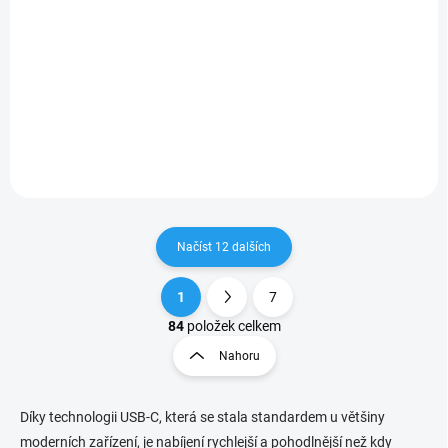
Detail
Detail
Powerbanka o kapacitě
Elegantní hranatý design:
20000 mAh s podporou
futuristický Cybertruck styl
rychlonabíjení. Už se
pro fanoušky moderního
nemusíte obávat vybití
designu.
baterie telefonu, tabletu nebo
jiných elektronických zařízení.
Načíst 12 dalších
1
7
O
S
v
t
84
položek celkem
l
r
Nahoru
á
á
d
n
a
k
c
Díky technologii USB-C, která se stala standardem u většiny
o
í
moderních zařízení, je nabíjení rychlejší a pohodlnější než kdy