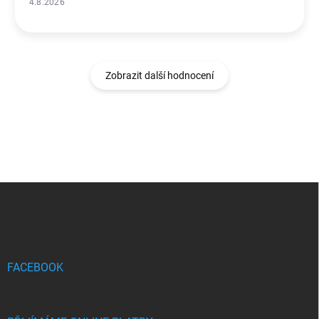
4.8.2026
Zobrazit další hodnocení
Z
á
p
a
t
í
FACEBOOK