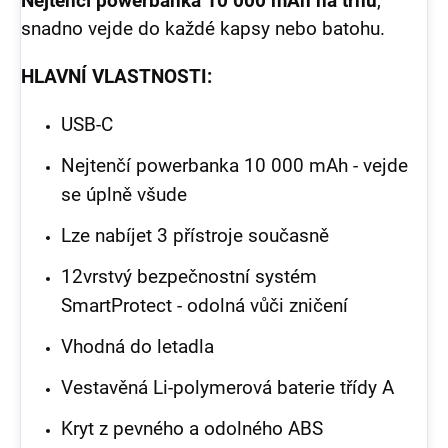
Nejtenčí powerbanka 10 000 mAh na trhu
,
snadno vejde do každé kapsy nebo batohu.
HLAVNÍ VLASTNOSTI:
USB-C
Nejtenčí powerbanka 10 000 mAh - vejde
se úplně všude
Lze nabíjet 3 přístroje současně
12vrstvý bezpečnostní systém
SmartProtect - odolná vůči zničení
Vhodná do letadla
Vestavěná Li-polymerová baterie třídy A
Kryt z pevného a odolného ABS