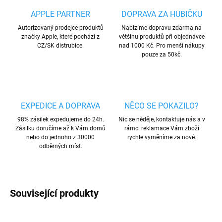
APPLE PARTNER
DOPRAVA ZA HUBIČKU
Autorizovaný prodejce produktů
Nabízíme dopravu zdarma na
značky Apple, které pochází z
většinu produktů při objednávce
CZ/SK distrubice.
nad 1000 Kč. Pro menší nákupy
pouze za 50kč.
EXPEDICE A DOPRAVA
NĚCO SE POKAZILO?
98% zásilek expedujeme do 24h.
Nic se něděje, kontaktuje nás a v
Zásilku doručíme až k Vám domů
rámci reklamace Vám zboží
nebo do jednoho z 30000
rychle vyměníme za nové.
odběrných míst.
Související produkty
AKCE
VÍCE BAREV