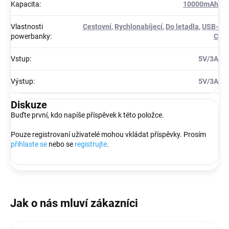
Kapacita
:
10000mAh
Vlastnosti
Cestovní
,
Rychlonabíjecí
,
Do letadla
,
USB-
powerbanky
:
C
Vstup
:
5V/3A
Výstup
:
5V/3A
Diskuze
Buďte první, kdo napíše příspěvek k této položce.
Pouze registrovaní uživatelé mohou vkládat příspěvky. Prosím
přihlaste se
nebo se
registrujte
.