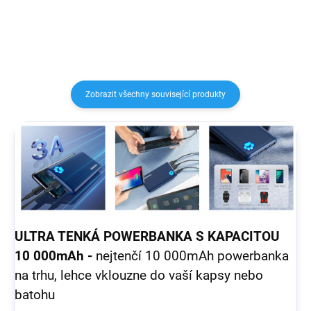
Charge 4.0 (QC 4.0).
kdykoliv a kdekoliv. Powerbanka
z prémiového materiálu - žádné...
Zobrazit všechny související produkty
ULTRA TENKÁ POWERBANKA S KAPACITOU
10 000mAh -
nejtenčí 10 000mAh powerbanka
na trhu, lehce vklouzne do vaší kapsy nebo
batohu