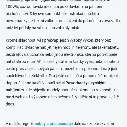
r
á
100Wh, což odpovídá ideálním požadavkům na palubní
v
n
k
příslušenství. Díky své kompaktní konstrukci jsou tyto
í
y
powerbanky perfektní volbou pro uložení do příručního zavazadla,
v
aniž by přidaly na váze nebo zabíraly místo.
ý
p
i
Kromě skladnosti vás překvapí jejich vysoký výkon, který bez
s
komplikací zvládne nabíjet nejen mobilní telefony, ale také tablety,
u
bezdrátová sluchátka nebo jinou elektroniku, kterou potřebujete
mít stále po ruce. Ať už se chystáte na krátký výlet, nebo dlouhou
cestu přes více časových pásem, můžete se spolehnout na jejich
spolehlivost a efektivitu. Pro ještě rychlejší a pohodlnější nabíjení
doporučujeme navštívit naši sekci
Powerbanky s rychlým
nabíjením
, kde objevíte modely snoubící dokonalou rovnováhu
mezi rychlostí, výkonem a bezpečností. Najděte si tu pravou ještě
dnes.
V naší kategorii
mobily a příslušenství
dále naleznete i kvalitní