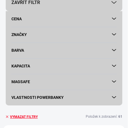
ZAVŘÍT FILTR
o
d
u
CENA
k
t
ů
ZNAČKY
BARVA
KAPACITA
MAGSAFE
VLASTNOSTI POWERBANKY
Položek k zobrazení:
61
VYMAZAT FILTRY
V