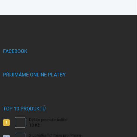
Z
á
p
a
t
í
FACEBOOK
PŘIJÍMÁME ONLINE PLATBY
TOP 10 PRODUKTŮ
Dýško pro naše baliče
10 Kč
Sluchátka lightning pro iPhone