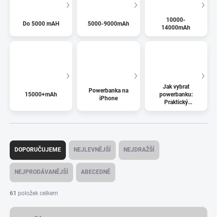
10000-
Do 5000 mAH
5000-9000mAh
14000mAh
Jak vybrat
Powerbanka na
15000+mAh
powerbanku:
iPhone
Praktický
průvodce
Ř
a
DOPORUČUJEME
NEJLEVNĚJŠÍ
NEJDRAŽŠÍ
z
e
NEJPRODÁVANĚJŠÍ
ABECEDNĚ
n
í
61
položek celkem
p
r