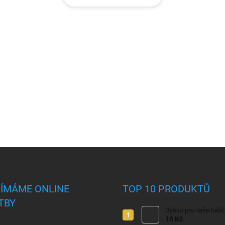
JÍMÁME ONLINE
TOP 10 PRODUKTŮ
TBY
Dýško pro naše bali
10 Kč