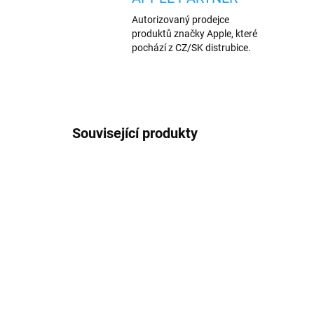
Autorizovaný prodejce
produktů značky Apple, které
pochází z CZ/SK distrubice.
Související produkty
AKCE
654/1M
MNOŽS
SKLADEM