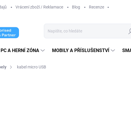
dajů
Vrácení zboží / Reklamace
Blog
Recenze
Hl
PC A HERNÍ ZÓNA
MOBILY A PŘÍSLUŠENSTVÍ
SM
bely
kabel micro USB
ní
60 Kč
49,59 Kč bez DPH
Měrná
ZVOLTE VARIANTU
cena: