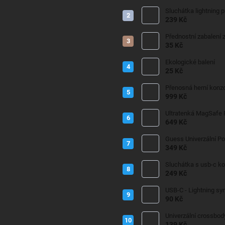
Sluchátka lightning 
239 Kč
Přednostní zabalení z
35 Kč
Ekologické balení
25 Kč
Přenosná herní konzo
999 Kč
Ultratenká MagSafe
649 Kč
Guess Univerzální P
349 Kč
Sluchátka s usb-c k
249 Kč
USB-C - Lightning sy
90 Kč
Univerzální crossbod
139 Kč