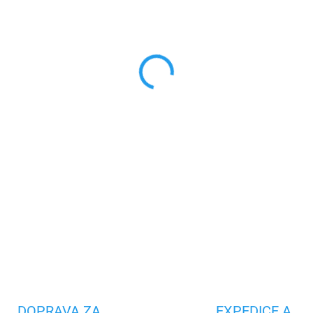
VARIANTA
MŮŽEME DORUČIT DO:
ZVOLTE
−
+
Tento kabel micro USB v bílé
portem USB a micro USB, a 
mobilním telefonem. Je možné 
například na přenos dat.
DETAILNÍ INFORMACE
Uložit
DOPRAVA ZA
EXPEDICE A