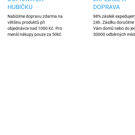
HUBIČKU
DOPRAVA
Nabízíme dopravu zdarma na
98% zásilek expeduje
většinu produktů při
24h. Zásilku doručíme 
objednávce nad 1000 Kč. Pro
Vám domů nebo do je
menší nákupy pouze za 50kč.
30000 odběrných míst
102
TEVNÍ SLEVA
SKLADEM
SKL