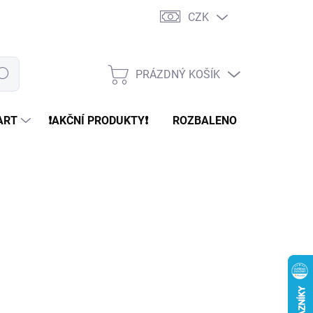
CZK
PRÁZDNÝ KOŠÍK
edat
NÁKUPNÍ
KOŠÍK
ART
❗️AKČNÍ PRODUKTY❗️
ROZBALENO
REFURBR