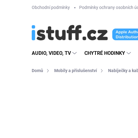
Přejít
Obchodní podmínky
Podmínky ochrany osobních ú
na
obsah
AUDIO, VIDEO, TV
CHYTRÉ HODINKY
Domů
Mobily a příslušenství
Nabíječky a ka
3 hodnocení
Podrobnosti hodnoce