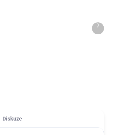
A
12W adaptér s lightning
kabelem iPhone/iPad
300 Kč
Další
od
produkt
od 247,93 Kč bez DPH
Detail
12W USB napájecí adaptér pro
použití ke všem Apple zařízení s
lightning konektorem. Kabel je
součástí balení. Na výběr buď 1m
dlouhý nebo 2m dlouhý kabel.
Diskuze