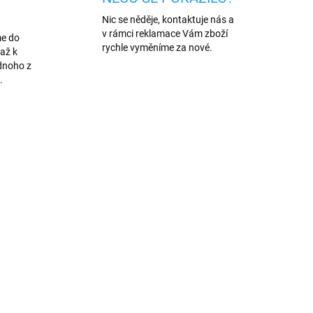
Nic se něděje, kontaktuje nás a
v rámci reklamace Vám zboží
me do
rychle vyměníme za nové.
až k
dnoho z
.
AKCE
190
357/1M
MNOŽSTEVNÍ SLEVA
ADEM
SKLADEM