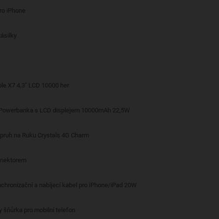
pro iPhone
ásilky
le X7 4,3" LCD 10000 her
 Powerbanka s LCD displejem 10000mAh 22,5W
opruh na Ruku Crystals 4G Charm
onektorem
nchronizační a nabíjecí kabel pro iPhone/iPad 20W
y šňůrka pro mobilní telefon