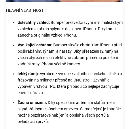
HLAVNÍ VLASTNOSTI:
Ušlechtilý vzhled:
Bumper přesvědčí svým minimalistickým
vzhledem a přímo splyne s designem iPhonu. Díky tomu
zanechá originální vzhled iPhonu.
Vynikající ochrana:
Bumper skvěle chrání rám iPhonu před
poškrábáním, rýhami a nárazy. Díky přesazení (2 mm) na
všech čtyřech rozích efektivně zabrání přímému položení
zadní strany iPhonu včetně kamery.
lehký rám
je vyroben z vysoce kvalitního leteckého hliníku a
frézován na milimetr přesně na CNC stroji. Zevnitř je
vybaven vrstvou TPU, která při pádu co nejlépe zachycuje
energii nárazu.
Žádná omezení:
Díky speciálním anténním slotům není
signál žádným způsobem omezen. Samozřejmě je i nadále
možné bezdrátové nabíjení a obsluha všech portů a
ovládacích prvků.