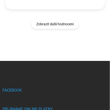
Zobrazit další hodnocení
Z
á
p
a
t
í
FACEBOOK
PŘIJÍMÁME ONLINE PLATBY