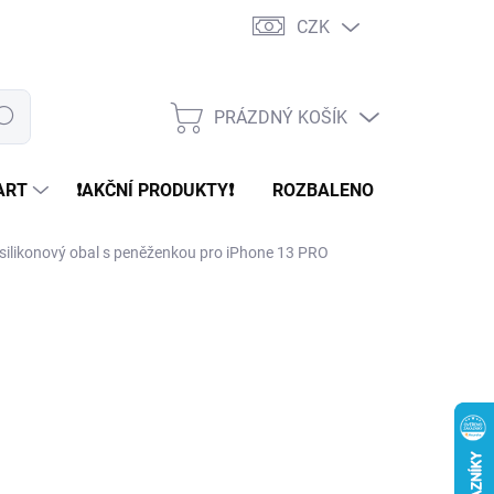
CZK
PRÁZDNÝ KOŠÍK
edat
NÁKUPNÍ
KOŠÍK
ART
❗️AKČNÍ PRODUKTY❗️
ROZBALENO
REFURBR
 silikonový obal s peněženkou pro iPhone 13 PRO