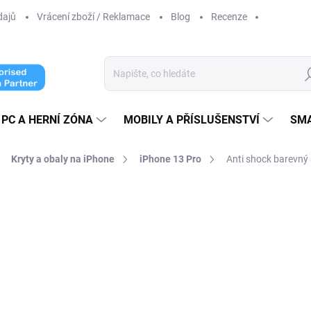
dajů
Vrácení zboží / Reklamace
Blog
Recenze
Hl
PC A HERNÍ ZÓNA
MOBILY A PŘÍSLUŠENSTVÍ
SM
Kryty a obaly na iPhone
iPhone 13 Pro
Anti shock barevný
ní
179 Kč
147,93 Kč bez DPH
Měrná
ZVOLTE VARIANTU