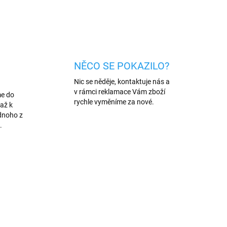
ZEPTAT SE
HLÍDAT
NĚCO SE POKAZILO?
Nic se něděje, kontaktuje nás a
v rámci reklamace Vám zboží
me do
rychle vyměníme za nové.
až k
dnoho z
.
VÍCE BAREV
31/R
1353/ZEL