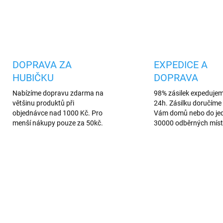
Uložit
DOPRAVA ZA
EXPEDICE A
HUBIČKU
DOPRAVA
Nabízíme dopravu zdarma na
98% zásilek expeduje
většinu produktů při
24h. Zásilku doručíme 
objednávce nad 1000 Kč. Pro
Vám domů nebo do je
menší nákupy pouze za 50kč.
30000 odběrných míst
AKCE
291
11
VÍCE BAREV