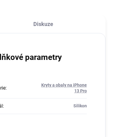
Diskuze
lňkové parametry
Kryty a obaly na iPhone
rie
:
13 Pro
ál
:
Silikon