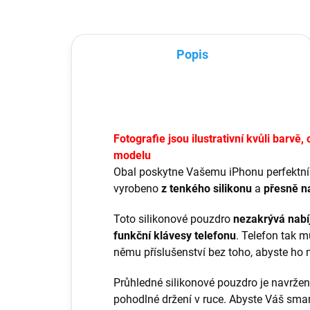
zaručeně ochrání Váš...
Popis
Fotografie jsou ilustrativní kvůli barv
modelu
Obal poskytne Vašemu iPhonu perfektní 
vyrobeno
z tenkého silikonu
a
přesně n
Toto silikonové pouzdro
nezakrývá nabíj
funkční klávesy telefonu
. Telefon tak m
němu příslušenství bez toho, abyste ho 
Průhledné silikonové pouzdro je navrže
pohodlné držení v ruce. Abyste Váš smart