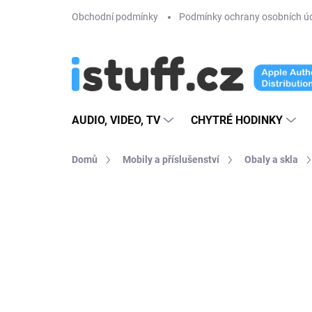
Přejít
Obchodní podmínky
Podmínky ochrany osobních ú
na
obsah
AUDIO, VIDEO, TV
CHYTRÉ HODINKY
Domů
Mobily a příslušenství
Obaly a skla
4 hodnocení
Podrobnosti hodnoce
TIP
VÍCE BAREV