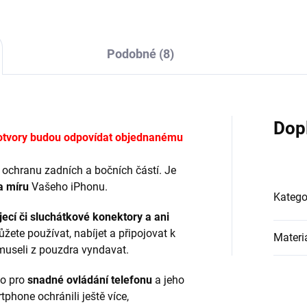
Podobné (8)
Dop
ě, otvory budou odpovídat objednanému
ochranu zadních a bočních částí. Je
a míru
Vašeho iPhonu.
Katego
ecí či sluchátkové konektory a ani
ůžete používat, nabíjet a připojovat k
Materi
museli z pouzdra vyndavat.
no pro
snadné ovládání telefonu
a jeho
phone ochránili ještě více,