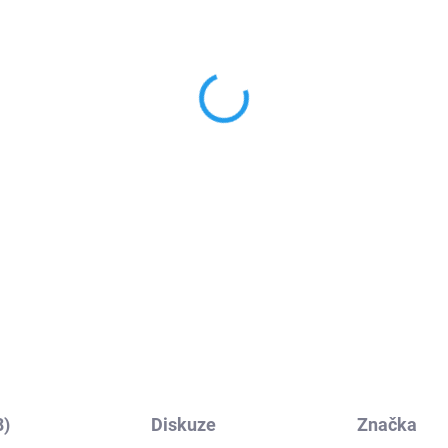
SKLADEM
SKL
jitá bezdrátová
20W adaptér s USB-C 
bíječka MagSafe 15W
lightning kabelem
iPhone/iPad
9 Kč
389 Kč
od
,71 Kč bez DPH
od 321,49 Kč bez DPH
Do košíku
Detai
outo bezdrátovou nabíječkou
Napájecí adaptér pro Apple s
abíjení telefonu, hodinek a
výkonem 20W a konektorem 
drátových sluchátek mnohem
C Vám umožní rychlé nabíjení
odušší než kdy dřív. Ke svému
Vašich zařízení. Součástí bale
le iPhonu, Apple Watch nebo
1m kabel.
e AirPods už...
8)
Diskuze
Značka