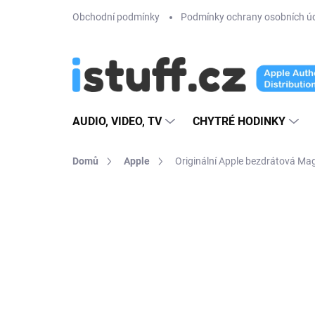
Přejít
Obchodní podmínky
Podmínky ochrany osobních ú
na
obsah
AUDIO, VIDEO, TV
CHYTRÉ HODINKY
Domů
Apple
Originální Apple bezdrátová Ma
12 hodnocení
Podrobnosti hodno
AKCE
PREMIUM QUALITY