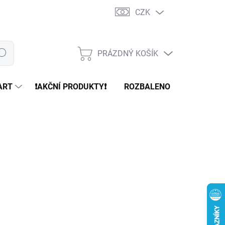
CZK
PRÁZDNÝ KOŠÍK
edat
NÁKUPNÍ
KOŠÍK
ART
❗️AKČNÍ PRODUKTY❗️
ROZBALENO
REFURBR
Kč