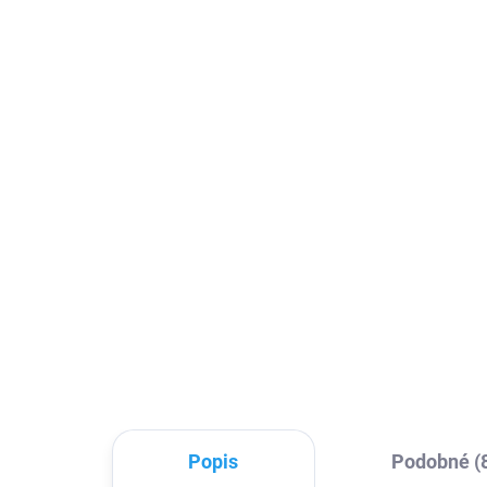
SKLADEM
18W Napájecí adaptér
Dvo
USB-C
na
189 Kč
88
156,20 Kč bez DPH
734
Do košíku
Tato univerzální síťová nabíječka
S t
s konektorem USB C slouží pro
je n
rychlé nabíjení smatphonů,
bez
tabletů, ale i další elektroniky
jedn
přímo ze sítě. Po připojení
App
nabíjecího USB C kabelu...
Appl
Popis
Podobné (