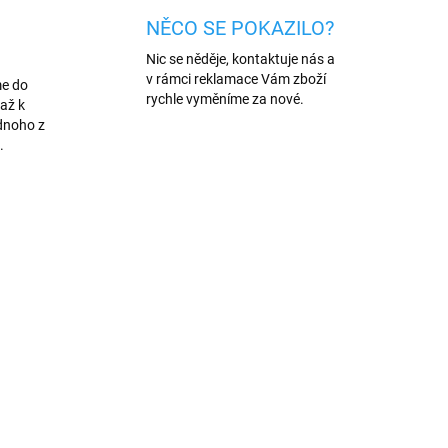
NĚCO SE POKAZILO?
Nic se něděje, kontaktuje nás a
v rámci reklamace Vám zboží
me do
rychle vyměníme za nové.
až k
dnoho z
.
AKCE
4/1M
1407/BIL
VÍCE BAREV