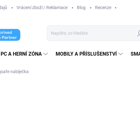
dajů
Vrácení zboží / Reklamace
Blog
Recenze
Hl
PC A HERNÍ ZÓNA
MOBILY A PŘÍSLUŠENSTVÍ
SM
gsafe nabíječka
cení
ZNAČKA:
APPLE
1 099 Kč
899 
742,98 Kč bez DPH
Měrná
SKLADEM