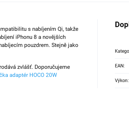
Dop
atibilitu s nabíjením Qi, takže
bíjení iPhonu 8 a novějších
nabíjecím pouzdrem. Stejně jako
Katego
EAN
:
rodává zvlášť. Doporučujeme
ečka adaptér HOCO 20W
Výkon
: