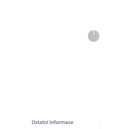
ADEM
SKLADEM
s
Powerbanka OISLE
4225mAh pro iPhone s
podporou MagSafe
2 190 Kč
Další
produkt
1 809,92 Kč bez DPH
l
Detail
Powerbanka, kterou připnete
USB-
přímo na iPhone pomocí MagSafe
a můžete bezdrátově nabíjet až
ní
18W. Může tedy nahradit
MagSafe kabel. Velmi malá a
tenká.
Ostatní informace