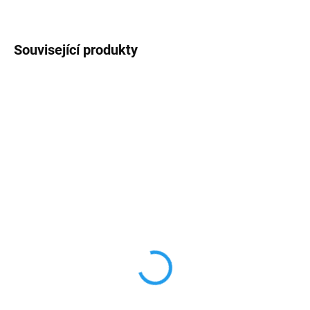
Související produkty
AKCE
AKCE
TIP
4 + 1
SKLADEM
SKLADEM
Ultratenký silikonový
9D tvrzené sklo na
průhledný obal iPhone
iPhone
13mini/13/13pro/MAX
13mini/13/13pro/MAX
79 Kč
169 Kč
65,29 Kč bez DPH
139,67 Kč bez DPH