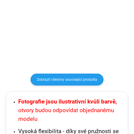
Detail
Detail
Flexibilní silikonové ochranné
Prémiové 9D tvrzené sklo
pouzdro, určeno pro mobilní
na iPhone s tvrdostí 9H a
telefon Apple iPhone, zachovává
tloušťkou 0,33 cm. Sklo oleofóbní
přístup ke vše ovládacím prvkům.
úpravou (tzn. odpuzuje látky
olejovitého charakteru a
mastnotu). ...
Zobrazit všechny související produkty
Fotografie jsou ilustrativní kvůli barvě,
otvory budou odpovídat objednanému
modelu
Vysoká flexibilita - díky své pružnosti se