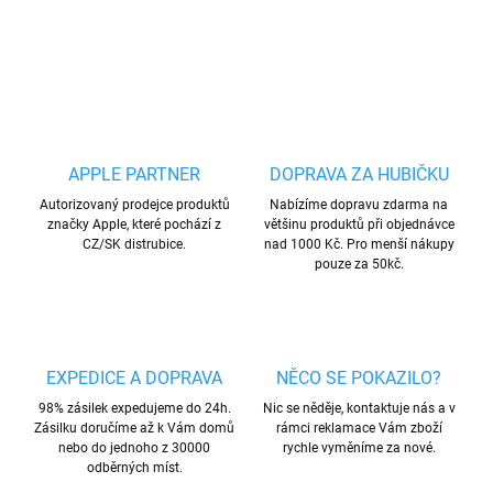
ZEPTAT SE
HLÍDAT
Uložit
APPLE PARTNER
DOPRAVA ZA HUBIČKU
Autorizovaný prodejce produktů
Nabízíme dopravu zdarma na
značky Apple, které pochází z
většinu produktů při objednávce
CZ/SK distrubice.
nad 1000 Kč. Pro menší nákupy
pouze za 50kč.
EXPEDICE A DOPRAVA
NĚCO SE POKAZILO?
98% zásilek expedujeme do 24h.
Nic se něděje, kontaktuje nás a v
Zásilku doručíme až k Vám domů
rámci reklamace Vám zboží
nebo do jednoho z 30000
rychle vyměníme za nové.
odběrných míst.