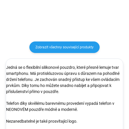
nastavení hlasitosti
Zobrazit všechny související produkty
Jedná se o flexibilní silikonové pouzdro, které přesně lemuje tvar
smartphonu. Má protiskluzovou úpravu s důrazem na pohodlné
držení telefonu. Je zachován snadný přístup ke všem ovládacím
prvkům. Díky tomu ho můžete snadno nabíjet a připojovat k
příslušenství přímo v pouzdře.
Telefon díky skvělému barevnému provedení vypadá telefon v
NEONOVÉM pouzdře módně a moderně.
Nezanedbatelné je také prosvítající logo.