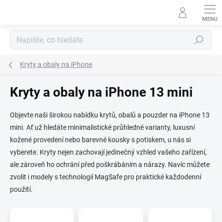
Přejít
na
obsah
Hledat
Kryty a obaly na iPhone
Kryty a obaly na iPhone 13 mini
Objevte naši širokou nabídku krytů, obalů a pouzder na iPhone 13
mini. Ať už hledáte minimalistické průhledné varianty, luxusní
kožené provedení nebo barevné kousky s potiskem, u nás si
vyberete. Kryty nejen zachovají jedinečný vzhled vašeho zařízení,
ale zároveň ho ochrání před poškrábáním a nárazy. Navíc můžete
zvolit i modely s technologií MagSafe pro praktické každodenní
použití.