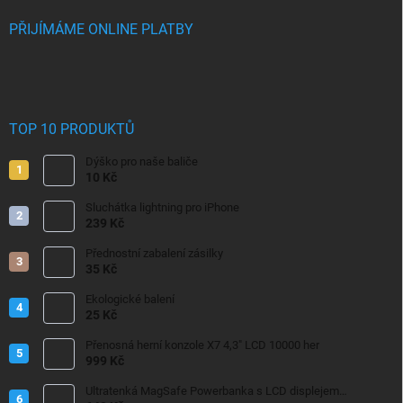
PŘIJÍMÁME ONLINE PLATBY
TOP 10 PRODUKTŮ
Dýško pro naše baliče
10 Kč
Sluchátka lightning pro iPhone
239 Kč
Přednostní zabalení zásilky
35 Kč
Ekologické balení
25 Kč
Přenosná herní konzole X7 4,3" LCD 10000 her
999 Kč
Ultratenká MagSafe Powerbanka s LCD displejem