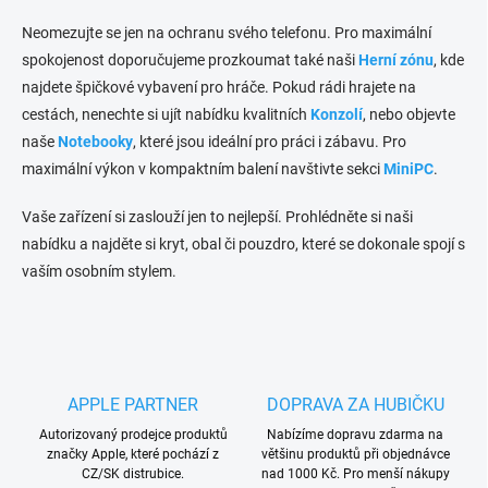
Neomezujte se jen na ochranu svého telefonu. Pro maximální
spokojenost doporučujeme prozkoumat také naši
Herní zónu
, kde
najdete špičkové vybavení pro hráče. Pokud rádi hrajete na
cestách, nenechte si ujít nabídku kvalitních
Konzolí
, nebo objevte
naše
Notebooky
, které jsou ideální pro práci i zábavu. Pro
maximální výkon v kompaktním balení navštivte sekci
MiniPC
.
Vaše zařízení si zaslouží jen to nejlepší. Prohlédněte si naši
nabídku a najděte si kryt, obal či pouzdro, které se dokonale spojí s
vaším osobním stylem.
APPLE PARTNER
DOPRAVA ZA HUBIČKU
Autorizovaný prodejce produktů
Nabízíme dopravu zdarma na
značky Apple, které pochází z
většinu produktů při objednávce
CZ/SK distrubice.
nad 1000 Kč. Pro menší nákupy