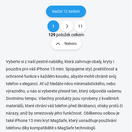
Načíst 12 dalších
1
11
O
S
v
t
129
položek celkem
l
r
Nahoru
á
á
d
n
a
k
c
Vyberte si z naší pestré nabídky, která zahrnuje obaly, kryty i
o
í
pouzdra pro váš iPhone 13 mini. Spojujeme styl, praktičnost a
p
v
ochranné funkce v každém kousku, abyste mohli chránit svůj
r
á
telefon s elegancí. Ať už hledáte něco minimalistického, nebo
v
n
k
výrazného, u nás si vyberete přesně ten, který odpovídá vašemu
í
y
životnímu tempu. Všechny produkty jsou vyrobeny z kvalitních
v
materiálů, které chrání váš telefon před škrábanci, otisky prstů či
ý
p
nárazy, aniž by omezovaly jeho funkčnost. Oblíbenou volbou je
i
také iPhone 13 mini kryt MagSafe, který usnadňuje používání
s
telefonu díky kompatibilitě s MagSafe technologií.
u