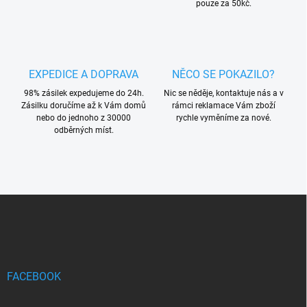
pouze za 50kč.
EXPEDICE A DOPRAVA
NĚCO SE POKAZILO?
98% zásilek expedujeme do 24h.
Nic se něděje, kontaktuje nás a v
Zásilku doručíme až k Vám domů
rámci reklamace Vám zboží
nebo do jednoho z 30000
rychle vyměníme za nové.
odběrných míst.
Z
á
p
a
t
í
FACEBOOK