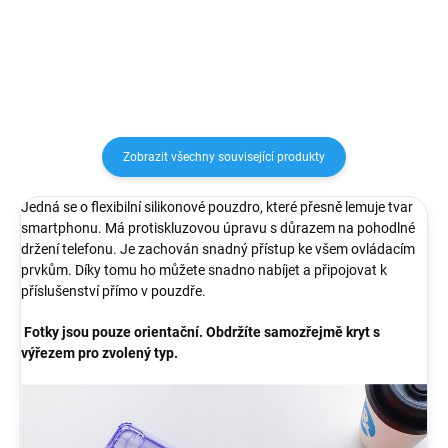
chrání místo okolo čoček a hrany
poškrábáním nebo nečistotami....
Vašeho telefonu. Na zadní straně
obalu se nově...
Zobrazit všechny související produkty
Jedná se o flexibilní silikonové pouzdro, které přesně lemuje tvar
smartphonu. Má protiskluzovou úpravu s důrazem na pohodlné
držení telefonu. Je zachován snadný přístup ke všem ovládacím
prvkům. Díky tomu ho můžete snadno nabíjet a připojovat k
příslušenství přímo v pouzdře.
Fotky jsou pouze orientační. Obdržíte samozřejmě kryt s
výřezem pro zvolený typ.