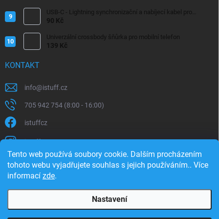
USB-C - Lightning synchronizační a nabíjecí kabel pro
iPhone/iPad 20W
90 Kč
Univerzální crossbody šňůrka pro mobilní telefon
139 Kč
KONTAKT
info
@
istuff.cz
705 942 754 (8:00 - 16:00)
istuffcz
istuffcz
Tento web používá soubory cookie. Dalším procházením
istuffcz
tohoto webu vyjadřujete souhlas s jejich používáním.. Více
informací
zde
.
@istuff.cz
Nastavení