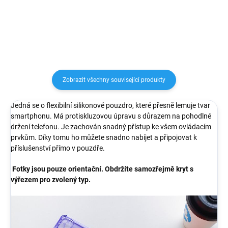
chrání místo okolo čoček a hrany
poškrábáním nebo nečistotami....
Vašeho telefonu. Na zadní straně
obalu se nově...
Zobrazit všechny související produkty
Jedná se o flexibilní silikonové pouzdro, které přesně lemuje tvar
smartphonu. Má protiskluzovou úpravu s důrazem na pohodlné
držení telefonu. Je zachován snadný přístup ke všem ovládacím
prvkům. Díky tomu ho můžete snadno nabíjet a připojovat k
příslušenství přímo v pouzdře.
Fotky jsou pouze orientační. Obdržíte samozřejmě kryt s
výřezem pro zvolený typ.