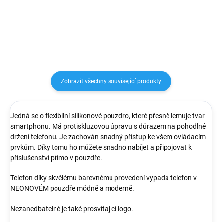
nastavení hlasitosti
Zobrazit všechny související produkty
Jedná se o flexibilní silikonové pouzdro, které přesně lemuje tvar
smartphonu. Má protiskluzovou úpravu s důrazem na pohodlné
držení telefonu. Je zachován snadný přístup ke všem ovládacím
prvkům. Díky tomu ho můžete snadno nabíjet a připojovat k
příslušenství přímo v pouzdře.
Telefon díky skvělému barevnému provedení vypadá telefon v
NEONOVÉM pouzdře módně a moderně.
Nezanedbatelné je také prosvítající logo.