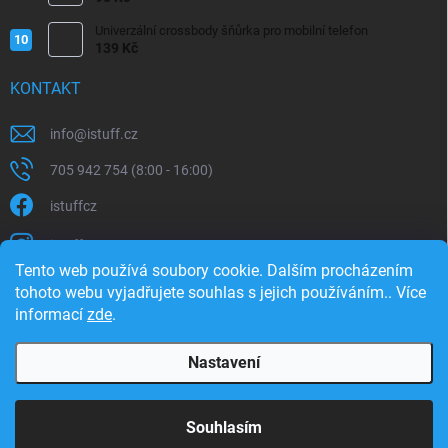
Univerzální crossbody šňůrka pro mobilní telefon
139 Kč
KONTAKT
info
@
istuff.cz
705 942 754 (8:00 - 16:00)
istuffcz
istuffcz
Tento web používá soubory cookie. Dalším procházením
istuffcz
tohoto webu vyjadřujete souhlas s jejich používáním.. Více
informací
zde
.
@istuff.cz
Nastavení
Copyright 2026
iSTUFF
. Všechna práva vyhrazena.
Souhlasím