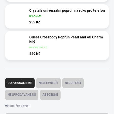
Crystals univerzální popruh na ruku pro telefon
SKLADEM
259 Kč
Guess Crossbody Popruh Pearl and 4G Charm
bílý
HLAVNÍ SKLAD
449 Kč
Ř
a
DOPORUČUJEME
NEJLEVNĚJŠÍ
NEJDRAŽŠÍ
z
e
NEJPRODÁVANĚJŠÍ
ABECEDNĚ
n
í
99
položek celkem
p