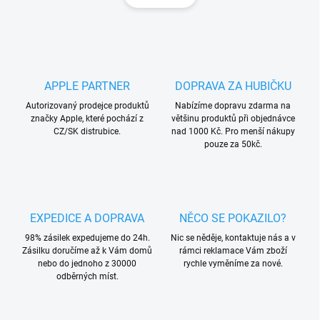
á
d
n
a
k
c
o
í
p
v
r
á
APPLE PARTNER
DOPRAVA ZA HUBIČKU
v
n
k
Autorizovaný prodejce produktů
Nabízíme dopravu zdarma na
í
y
značky Apple, které pochází z
většinu produktů při objednávce
v
CZ/SK distrubice.
nad 1000 Kč. Pro menší nákupy
ý
pouze za 50kč.
p
i
s
u
EXPEDICE A DOPRAVA
NĚCO SE POKAZILO?
98% zásilek expedujeme do 24h.
Nic se něděje, kontaktuje nás a v
Zásilku doručíme až k Vám domů
rámci reklamace Vám zboží
nebo do jednoho z 30000
rychle vyměníme za nové.
odběrných míst.