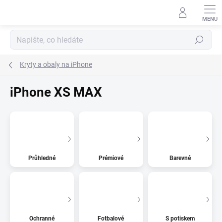
Přejít
na
obsah
Hledat
Kryty a obaly na iPhone
iPhone XS MAX
Průhledné
Prémiové
Barevné
Ochranné
Fotbalové
S potiskem