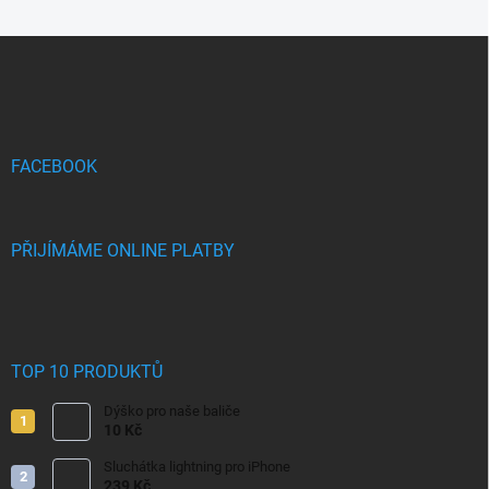
Z
á
p
a
t
í
FACEBOOK
PŘIJÍMÁME ONLINE PLATBY
TOP 10 PRODUKTŮ
Dýško pro naše baliče
10 Kč
Sluchátka lightning pro iPhone
239 Kč