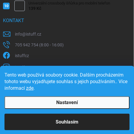
Univerzální crossbody šňůrka pro mobilní telefon
139 Kč
KONTAKT
info
@
istuff.cz
705 942 754 (8:00 - 16:00)
istuffcz
istuffcz
Tento web používá soubory cookie. Dalším procházením
istuffcz
tohoto webu vyjadřujete souhlas s jejich používáním.. Více
informací
zde
.
@istuff.cz
Nastavení
Copyright 2026
iSTUFF
. Všechna práva vyhrazena.
Souhlasím
Vytvořil Shoptet