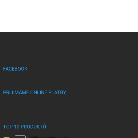
Z
á
p
a
t
í
FACEBOOK
PŘIJÍMÁME ONLINE PLATBY
TOP 10 PRODUKTŮ
Dýško pro naše baliče