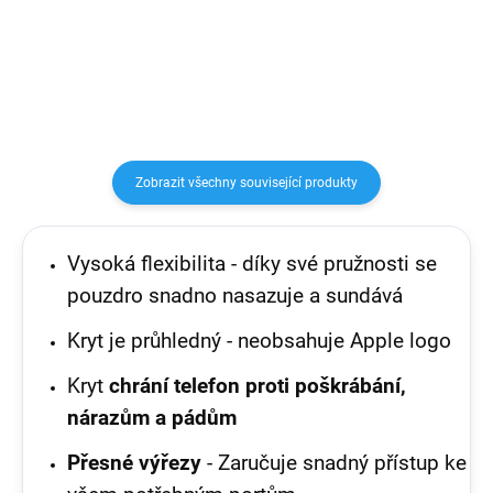
nastavení hlasitosti
mobilních telefonů, tabletů a
další elektroniky přímo ze sítě.
Po...
Zobrazit všechny související produkty
Vysoká flexibilita - díky své pružnosti se
pouzdro snadno nasazuje a sundává
Kryt je průhledný - neobsahuje Apple logo
Kryt
chrání telefon proti poškrábání,
nárazům a pádům
Přesné výřezy
- Zaručuje snadný přístup ke