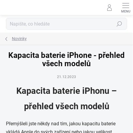
Přejít
na
obsah
Hledat
Novinky
Kapacita baterie iPhone - přehled
všech modelů
21.12.2023
Kapacita baterie iPhonu –
přehled všech modelů
Přemýšleli jste někdy nad tím, jakou kapacitu baterie
vkládá Apple do svých zařízení nebo jakou velikost