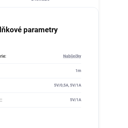
lňkové parametry
rie
:
Nabíječky
1m
5V/0,5A, 5V/1A
:
:
5V/1A