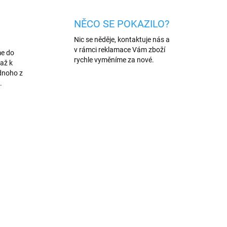
NĚCO SE POKAZILO?
Nic se něděje, kontaktuje nás a
v rámci reklamace Vám zboží
me do
rychle vyměníme za nové.
až k
dnoho z
.
AKCE
/BIL
360/81
VÍCE BAREV