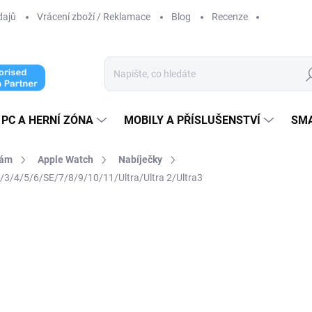
dajů
Vrácení zboží / Reklamace
Blog
Recenze
Hl
PC A HERNÍ ZÓNA
MOBILY A PŘÍSLUŠENSTVÍ
SM
kám
Apple Watch
Nabíječky
2/3/4/5/6/SE/7/8/9/10/11/Ultra/Ultra 2/Ultra3
cení
od 289 Kč
od
1
od
164,46 Kč
bez DPH