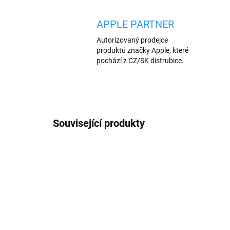
APPLE PARTNER
Autorizovaný prodejce
produktů značky Apple, které
pochází z CZ/SK distrubice.
Související produkty
VÍCE BAREV
AKCE
120/BIL
VÍCE B