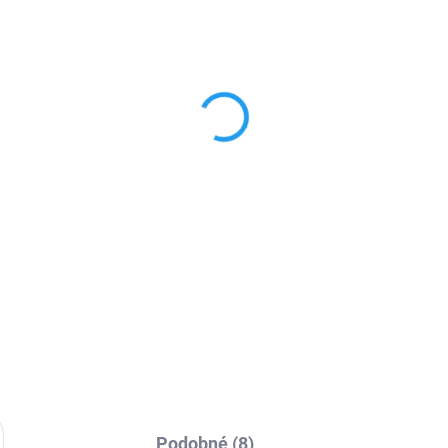
SKLADEM
SKL
žený řemínek pro
Nylonový provlékací
ple Watch
sportovní řemínek pro
/44/45/46/49mm
Apple Watch
9 Kč
179 Kč
42/44/45/46/49mm
,17 Kč bez DPH
147,93 Kč bez DPH
Detail
Detai
gantní kožený řemínek pro
Pásek pro hodinky z tkaniny, 
 Apple Watch. Kvalitní
jednoduše provléknete a upev
acování, snadná výměna,
na ruku. Velikost si plně
mi pohodlné nošení.
uzpůsobíte dle sebe.
Podobné (8)