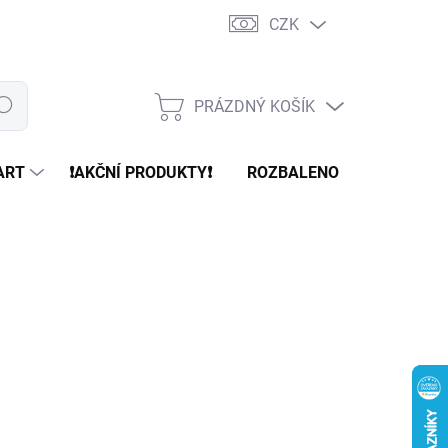
CZK
PRÁZDNÝ KOŠÍK
edat
NÁKUPNÍ
KOŠÍK
ART
❗️AKČNÍ PRODUKTY❗️
ROZBALENO
REFURBR
99 Kč