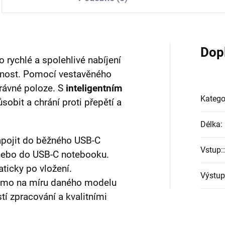
Dop
o rychlé a spolehlivé nabíjení
otnost. Pomocí vestavěného
rávné poloze. S
inteligentním
Katego
sobit a chrání proti přepětí a
Délka
:
apojit do běžného USB-C
Vstup:
:
e nebo do USB-C notebooku.
ticky po vložení.
Výstup
římo na míru daného modelu
í zpracování a kvalitními