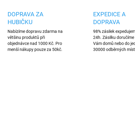
DOPRAVA ZA
EXPEDICE A
HUBIČKU
DOPRAVA
Nabízíme dopravu zdarma na
98% zásilek expeduje
většinu produktů při
24h. Zásilku doručíme 
objednávce nad 1000 Kč. Pro
Vám domů nebo do je
menší nákupy pouze za 50kč.
30000 odběrných míst
AKCE
288/B
363
AREV
VÍCE BAREV