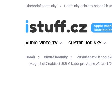
Přejít
Obchodní podmínky
Podmínky ochrany osobních ú
na
obsah
AUDIO, VIDEO, TV
CHYTRÉ HODINKY
Domů
Chytré hodinky
Příslušenství k hodin
Magnetický nabíjecí USB-C kabel pro Apple Watch 1/
19 hodnocení
Podrobnosti hodno
AKCE