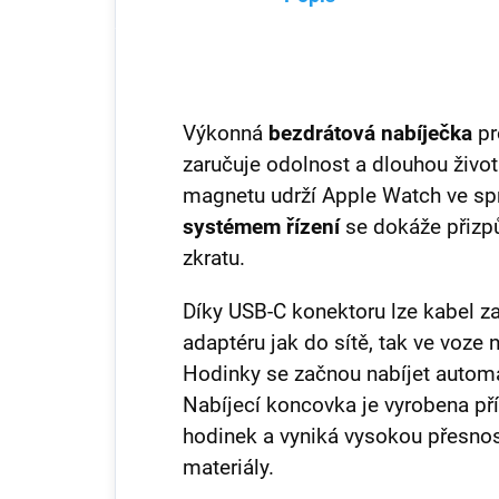
Výkonná
bezdrátová nabíječka
pr
zaručuje odolnost a dlouhou živ
magnetu udrží Apple Watch ve sp
systémem řízení
se dokáže přizpů
zkratu.
Díky USB-C konektoru lze kabel z
adaptéru jak do sítě, tak ve voz
Hodinky se začnou nabíjet automa
Nabíjecí koncovka je vyrobena p
hodinek a vyniká vysokou přesnost
materiály.