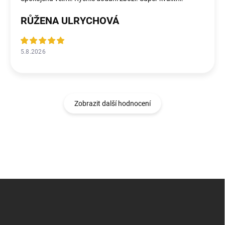
RŮŽENA ULRYCHOVÁ
5.8.2026
Zobrazit další hodnocení
Z
á
p
a