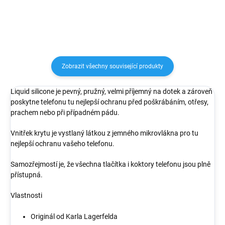
obalu se nově...
Zobrazit všechny související produkty
Liquid silicone je pevný, pružný, velmi příjemný na dotek a zároveň
poskytne telefonu tu nejlepší ochranu před poškrábáním, otřesy,
prachem nebo při případném pádu.
Vnitřek krytu je vystlaný látkou z jemného mikrovlákna pro tu
nejlepší ochranu vašeho telefonu.
Samozřejmostí je, že všechna tlačítka i koktory telefonu jsou plně
přístupná.
Vlastnosti
Originál od Karla Lagerfelda