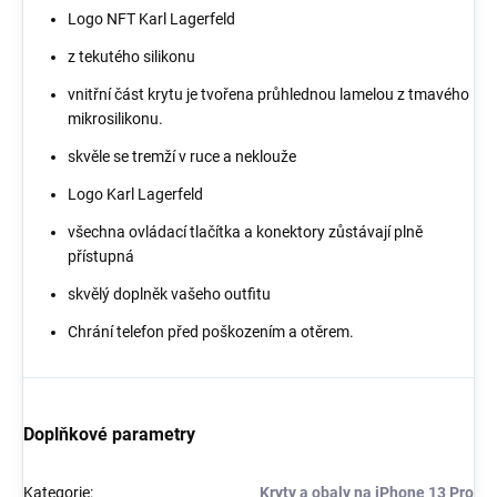
Logo NFT Karl Lagerfeld
z tekutého silikonu
vnitřní část krytu je tvořena průhlednou lamelou z tmavého
mikrosilikonu.
skvěle se tremží v ruce a neklouže
Logo Karl Lagerfeld
všechna ovládací tlačítka a konektory zůstávají plně
přístupná
skvělý doplněk vašeho outfitu
Chrání telefon před poškozením a otěrem.
Doplňkové parametry
Kategorie
:
Kryty a obaly na iPhone 13 Pro