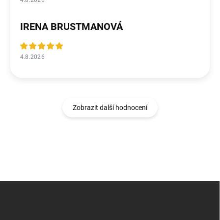
IRENA BRUSTMANOVÁ
4.8.2026
Zobrazit další hodnocení
Z
á
p
a