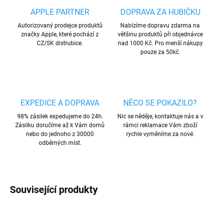
APPLE PARTNER
DOPRAVA ZA HUBIČKU
Autorizovaný prodejce produktů
Nabízíme dopravu zdarma na
značky Apple, které pochází z
většinu produktů při objednávce
CZ/SK distrubice.
nad 1000 Kč. Pro menší nákupy
pouze za 50kč.
EXPEDICE A DOPRAVA
NĚCO SE POKAZILO?
98% zásilek expedujeme do 24h.
Nic se něděje, kontaktuje nás a v
Zásilku doručíme až k Vám domů
rámci reklamace Vám zboží
nebo do jednoho z 30000
rychle vyměníme za nové.
odběrných míst.
Související produkty
TIP
AKCE